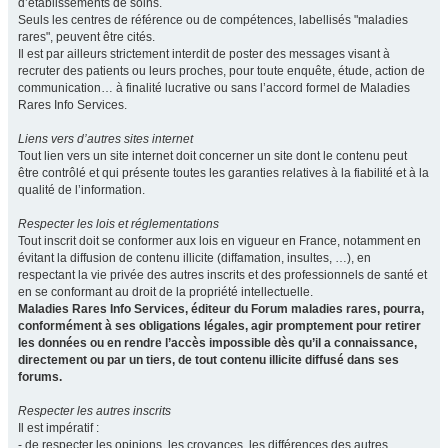
d’établissements de soins.
Seuls les centres de référence ou de compétences, labellisés "maladies
rares", peuvent être cités.
Il est par ailleurs strictement interdit de poster des messages visant à
recruter des patients ou leurs proches, pour toute enquête, étude, action de
communication… à finalité lucrative ou sans l’accord formel de Maladies
Rares Info Services.
Liens vers d’autres sites internet
Tout lien vers un site internet doit concerner un site dont le contenu peut
être contrôlé et qui présente toutes les garanties relatives à la fiabilité et à la
qualité de l’information.
Respecter les lois et réglementations
Tout inscrit doit se conformer aux lois en vigueur en France, notamment en
évitant la diffusion de contenu illicite (diffamation, insultes, …), en
respectant la vie privée des autres inscrits et des professionnels de santé et
en se conformant au droit de la propriété intellectuelle.
Maladies Rares Info Services, éditeur du Forum maladies rares, pourra,
conformément à ses obligations légales, agir promptement pour retirer
les données ou en rendre l’accès impossible dès qu’il a connaissance,
directement ou par un tiers, de tout contenu illicite diffusé dans ses
forums.
Respecter les autres inscrits
Il est impératif :
- de respecter les opinions, les croyances, les différences des autres