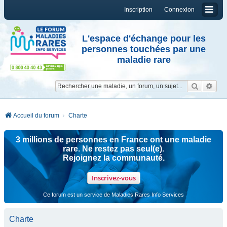
Inscription
Connexion
L'espace d'échange pour les
personnes touchées par une
maladie rare
Reche
Re
Accueil du forum
Charte
3 millions de personnes en France ont une maladie
rare. Ne restez pas seul(e).
Rejoignez la communauté.
Inscrivez-vous
Ce forum est un service de Maladies Rares Info Services
Charte