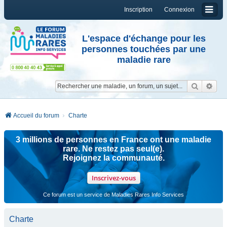
Inscription
Connexion
L'espace d'échange pour les
personnes touchées par une
maladie rare
Reche
Re
Accueil du forum
Charte
3 millions de personnes en France ont une maladie
rare. Ne restez pas seul(e).
Rejoignez la communauté.
Inscrivez-vous
Ce forum est un service de Maladies Rares Info Services
Charte