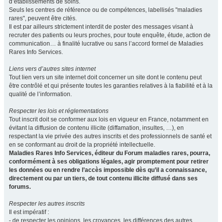
d’établissements de soins.
Seuls les centres de référence ou de compétences, labellisés "maladies
rares", peuvent être cités.
Il est par ailleurs strictement interdit de poster des messages visant à
recruter des patients ou leurs proches, pour toute enquête, étude, action de
communication… à finalité lucrative ou sans l’accord formel de Maladies
Rares Info Services.
Liens vers d’autres sites internet
Tout lien vers un site internet doit concerner un site dont le contenu peut
être contrôlé et qui présente toutes les garanties relatives à la fiabilité et à la
qualité de l’information.
Respecter les lois et réglementations
Tout inscrit doit se conformer aux lois en vigueur en France, notamment en
évitant la diffusion de contenu illicite (diffamation, insultes, …), en
respectant la vie privée des autres inscrits et des professionnels de santé et
en se conformant au droit de la propriété intellectuelle.
Maladies Rares Info Services, éditeur du Forum maladies rares, pourra,
conformément à ses obligations légales, agir promptement pour retirer
les données ou en rendre l’accès impossible dès qu’il a connaissance,
directement ou par un tiers, de tout contenu illicite diffusé dans ses
forums.
Respecter les autres inscrits
Il est impératif :
- de respecter les opinions, les croyances, les différences des autres