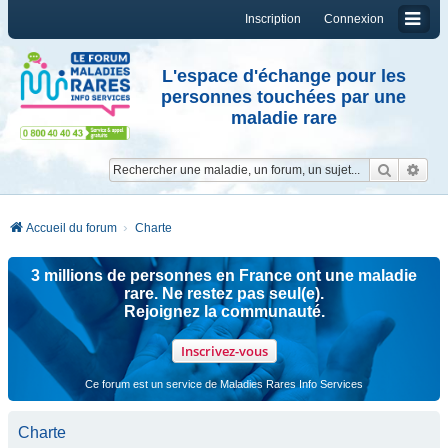
Inscription
Connexion
L'espace d'échange pour les
personnes touchées par une
maladie rare
Reche
Re
Accueil du forum
Charte
3 millions de personnes en France ont une maladie
rare. Ne restez pas seul(e).
Rejoignez la communauté.
Inscrivez-vous
Ce forum est un service de Maladies Rares Info Services
Charte