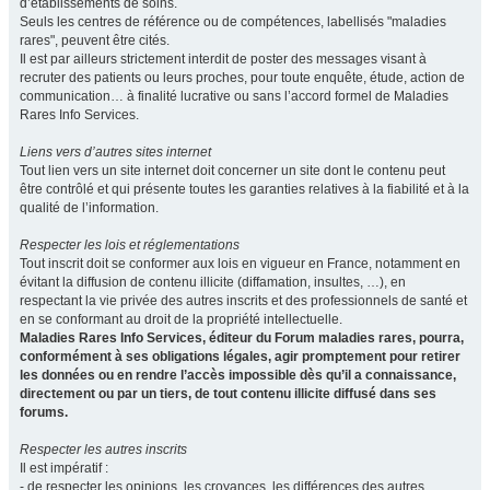
d’établissements de soins.
Seuls les centres de référence ou de compétences, labellisés "maladies
rares", peuvent être cités.
Il est par ailleurs strictement interdit de poster des messages visant à
recruter des patients ou leurs proches, pour toute enquête, étude, action de
communication… à finalité lucrative ou sans l’accord formel de Maladies
Rares Info Services.
Liens vers d’autres sites internet
Tout lien vers un site internet doit concerner un site dont le contenu peut
être contrôlé et qui présente toutes les garanties relatives à la fiabilité et à la
qualité de l’information.
Respecter les lois et réglementations
Tout inscrit doit se conformer aux lois en vigueur en France, notamment en
évitant la diffusion de contenu illicite (diffamation, insultes, …), en
respectant la vie privée des autres inscrits et des professionnels de santé et
en se conformant au droit de la propriété intellectuelle.
Maladies Rares Info Services, éditeur du Forum maladies rares, pourra,
conformément à ses obligations légales, agir promptement pour retirer
les données ou en rendre l’accès impossible dès qu’il a connaissance,
directement ou par un tiers, de tout contenu illicite diffusé dans ses
forums.
Respecter les autres inscrits
Il est impératif :
- de respecter les opinions, les croyances, les différences des autres