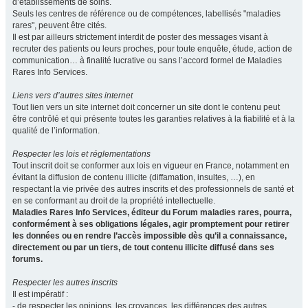
d’établissements de soins.
Seuls les centres de référence ou de compétences, labellisés "maladies
rares", peuvent être cités.
Il est par ailleurs strictement interdit de poster des messages visant à
recruter des patients ou leurs proches, pour toute enquête, étude, action de
communication… à finalité lucrative ou sans l’accord formel de Maladies
Rares Info Services.
Liens vers d’autres sites internet
Tout lien vers un site internet doit concerner un site dont le contenu peut
être contrôlé et qui présente toutes les garanties relatives à la fiabilité et à la
qualité de l’information.
Respecter les lois et réglementations
Tout inscrit doit se conformer aux lois en vigueur en France, notamment en
évitant la diffusion de contenu illicite (diffamation, insultes, …), en
respectant la vie privée des autres inscrits et des professionnels de santé et
en se conformant au droit de la propriété intellectuelle.
Maladies Rares Info Services, éditeur du Forum maladies rares, pourra,
conformément à ses obligations légales, agir promptement pour retirer
les données ou en rendre l’accès impossible dès qu’il a connaissance,
directement ou par un tiers, de tout contenu illicite diffusé dans ses
forums.
Respecter les autres inscrits
Il est impératif :
- de respecter les opinions, les croyances, les différences des autres