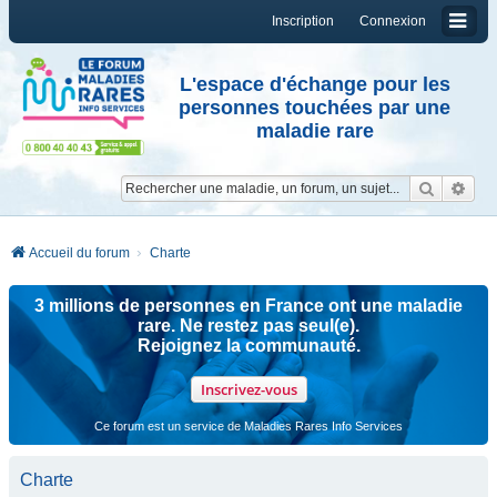
Inscription
Connexion
L'espace d'échange pour les
personnes touchées par une
maladie rare
Reche
Re
Accueil du forum
Charte
3 millions de personnes en France ont une maladie
rare. Ne restez pas seul(e).
Rejoignez la communauté.
Inscrivez-vous
Ce forum est un service de Maladies Rares Info Services
Charte