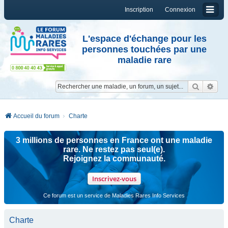
Inscription
Connexion
L'espace d'échange pour les
personnes touchées par une
maladie rare
Reche
Re
Accueil du forum
Charte
3 millions de personnes en France ont une maladie
rare. Ne restez pas seul(e).
Rejoignez la communauté.
Inscrivez-vous
Ce forum est un service de Maladies Rares Info Services
Charte