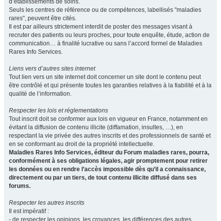
d’établissements de soins.
Seuls les centres de référence ou de compétences, labellisés "maladies
rares", peuvent être cités.
Il est par ailleurs strictement interdit de poster des messages visant à
recruter des patients ou leurs proches, pour toute enquête, étude, action de
communication… à finalité lucrative ou sans l’accord formel de Maladies
Rares Info Services.
Liens vers d’autres sites internet
Tout lien vers un site internet doit concerner un site dont le contenu peut
être contrôlé et qui présente toutes les garanties relatives à la fiabilité et à la
qualité de l’information.
Respecter les lois et réglementations
Tout inscrit doit se conformer aux lois en vigueur en France, notamment en
évitant la diffusion de contenu illicite (diffamation, insultes, …), en
respectant la vie privée des autres inscrits et des professionnels de santé et
en se conformant au droit de la propriété intellectuelle.
Maladies Rares Info Services, éditeur du Forum maladies rares, pourra,
conformément à ses obligations légales, agir promptement pour retirer
les données ou en rendre l’accès impossible dès qu’il a connaissance,
directement ou par un tiers, de tout contenu illicite diffusé dans ses
forums.
Respecter les autres inscrits
Il est impératif :
- de respecter les opinions, les croyances, les différences des autres