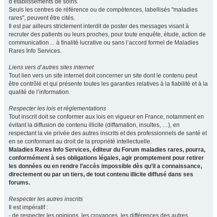
d’établissements de soins.
Seuls les centres de référence ou de compétences, labellisés "maladies
rares", peuvent être cités.
Il est par ailleurs strictement interdit de poster des messages visant à
recruter des patients ou leurs proches, pour toute enquête, étude, action de
communication… à finalité lucrative ou sans l’accord formel de Maladies
Rares Info Services.
Liens vers d’autres sites internet
Tout lien vers un site internet doit concerner un site dont le contenu peut
être contrôlé et qui présente toutes les garanties relatives à la fiabilité et à la
qualité de l’information.
Respecter les lois et réglementations
Tout inscrit doit se conformer aux lois en vigueur en France, notamment en
évitant la diffusion de contenu illicite (diffamation, insultes, …), en
respectant la vie privée des autres inscrits et des professionnels de santé et
en se conformant au droit de la propriété intellectuelle.
Maladies Rares Info Services, éditeur du Forum maladies rares, pourra,
conformément à ses obligations légales, agir promptement pour retirer
les données ou en rendre l’accès impossible dès qu’il a connaissance,
directement ou par un tiers, de tout contenu illicite diffusé dans ses
forums.
Respecter les autres inscrits
Il est impératif :
- de respecter les opinions, les croyances, les différences des autres