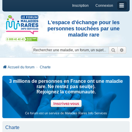
Inscription
Connexion
L'espace d'échange pour les
personnes touchées par une
maladie rare
Reche
Re
Accueil du forum
Charte
3 millions de personnes en France ont une maladie
rare. Ne restez pas seul(e).
Rejoignez la communauté.
Inscrivez-vous
Ce forum est un service de Maladies Rares Info Services
Charte