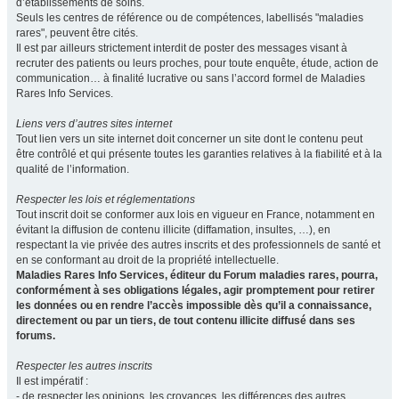
d’établissements de soins.
Seuls les centres de référence ou de compétences, labellisés "maladies
rares", peuvent être cités.
Il est par ailleurs strictement interdit de poster des messages visant à
recruter des patients ou leurs proches, pour toute enquête, étude, action de
communication… à finalité lucrative ou sans l’accord formel de Maladies
Rares Info Services.
Liens vers d’autres sites internet
Tout lien vers un site internet doit concerner un site dont le contenu peut
être contrôlé et qui présente toutes les garanties relatives à la fiabilité et à la
qualité de l’information.
Respecter les lois et réglementations
Tout inscrit doit se conformer aux lois en vigueur en France, notamment en
évitant la diffusion de contenu illicite (diffamation, insultes, …), en
respectant la vie privée des autres inscrits et des professionnels de santé et
en se conformant au droit de la propriété intellectuelle.
Maladies Rares Info Services, éditeur du Forum maladies rares, pourra,
conformément à ses obligations légales, agir promptement pour retirer
les données ou en rendre l’accès impossible dès qu’il a connaissance,
directement ou par un tiers, de tout contenu illicite diffusé dans ses
forums.
Respecter les autres inscrits
Il est impératif :
- de respecter les opinions, les croyances, les différences des autres