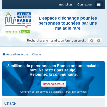
Inscription
Connexion
L'espace d'échange pour les
personnes touchées par une
maladie rare
Reche
Re
Accueil du forum
Charte
3 millions de personnes en France ont une maladie
rare. Ne restez pas seul(e).
Rejoignez la communauté.
Inscrivez-vous
Ce forum est un service de Maladies Rares Info Services
Charte