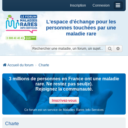
Inscription
Connexion
L'espace d'échange pour les
personnes touchées par une
maladie rare
Reche
Re
Accueil du forum
Charte
3 millions de personnes en France ont une maladie
rare. Ne restez pas seul(e).
Rejoignez la communauté.
Inscrivez-vous
Ce forum est un service de Maladies Rares Info Services
Charte