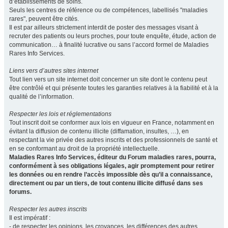
d’établissements de soins.
Seuls les centres de référence ou de compétences, labellisés "maladies
rares", peuvent être cités.
Il est par ailleurs strictement interdit de poster des messages visant à
recruter des patients ou leurs proches, pour toute enquête, étude, action de
communication… à finalité lucrative ou sans l’accord formel de Maladies
Rares Info Services.
Liens vers d’autres sites internet
Tout lien vers un site internet doit concerner un site dont le contenu peut
être contrôlé et qui présente toutes les garanties relatives à la fiabilité et à la
qualité de l’information.
Respecter les lois et réglementations
Tout inscrit doit se conformer aux lois en vigueur en France, notamment en
évitant la diffusion de contenu illicite (diffamation, insultes, …), en
respectant la vie privée des autres inscrits et des professionnels de santé et
en se conformant au droit de la propriété intellectuelle.
Maladies Rares Info Services, éditeur du Forum maladies rares, pourra,
conformément à ses obligations légales, agir promptement pour retirer
les données ou en rendre l’accès impossible dès qu’il a connaissance,
directement ou par un tiers, de tout contenu illicite diffusé dans ses
forums.
Respecter les autres inscrits
Il est impératif :
- de respecter les opinions, les croyances, les différences des autres