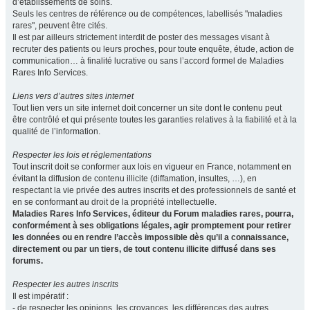
d’établissements de soins.
Seuls les centres de référence ou de compétences, labellisés "maladies
rares", peuvent être cités.
Il est par ailleurs strictement interdit de poster des messages visant à
recruter des patients ou leurs proches, pour toute enquête, étude, action de
communication… à finalité lucrative ou sans l’accord formel de Maladies
Rares Info Services.
Liens vers d’autres sites internet
Tout lien vers un site internet doit concerner un site dont le contenu peut
être contrôlé et qui présente toutes les garanties relatives à la fiabilité et à la
qualité de l’information.
Respecter les lois et réglementations
Tout inscrit doit se conformer aux lois en vigueur en France, notamment en
évitant la diffusion de contenu illicite (diffamation, insultes, …), en
respectant la vie privée des autres inscrits et des professionnels de santé et
en se conformant au droit de la propriété intellectuelle.
Maladies Rares Info Services, éditeur du Forum maladies rares, pourra,
conformément à ses obligations légales, agir promptement pour retirer
les données ou en rendre l’accès impossible dès qu’il a connaissance,
directement ou par un tiers, de tout contenu illicite diffusé dans ses
forums.
Respecter les autres inscrits
Il est impératif :
- de respecter les opinions, les croyances, les différences des autres