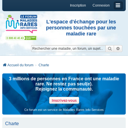
Inscription
Connexion
L'espace d'échange pour les
personnes touchées par une
maladie rare
Reche
Re
Accueil du forum
Charte
3 millions de personnes en France ont une maladie
rare. Ne restez pas seul(e).
Rejoignez la communauté.
Inscrivez-vous
Ce forum est un service de Maladies Rares Info Services
Charte