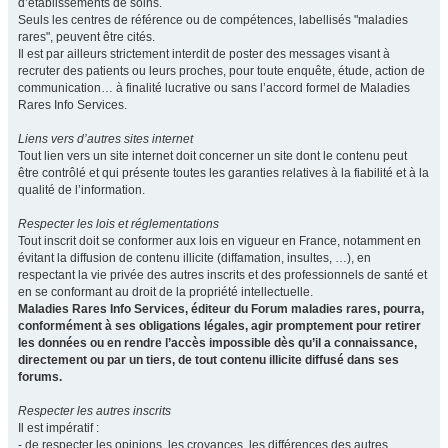
d’établissements de soins.
Seuls les centres de référence ou de compétences, labellisés "maladies
rares", peuvent être cités.
Il est par ailleurs strictement interdit de poster des messages visant à
recruter des patients ou leurs proches, pour toute enquête, étude, action de
communication… à finalité lucrative ou sans l’accord formel de Maladies
Rares Info Services.
Liens vers d’autres sites internet
Tout lien vers un site internet doit concerner un site dont le contenu peut
être contrôlé et qui présente toutes les garanties relatives à la fiabilité et à la
qualité de l’information.
Respecter les lois et réglementations
Tout inscrit doit se conformer aux lois en vigueur en France, notamment en
évitant la diffusion de contenu illicite (diffamation, insultes, …), en
respectant la vie privée des autres inscrits et des professionnels de santé et
en se conformant au droit de la propriété intellectuelle.
Maladies Rares Info Services, éditeur du Forum maladies rares, pourra,
conformément à ses obligations légales, agir promptement pour retirer
les données ou en rendre l’accès impossible dès qu’il a connaissance,
directement ou par un tiers, de tout contenu illicite diffusé dans ses
forums.
Respecter les autres inscrits
Il est impératif :
- de respecter les opinions, les croyances, les différences des autres