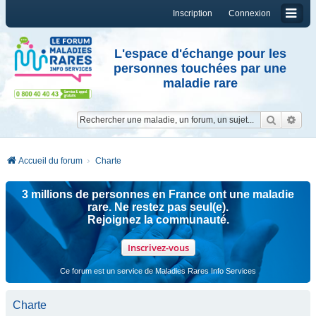
Inscription
Connexion
L'espace d'échange pour les
personnes touchées par une
maladie rare
Reche
Re
Accueil du forum
Charte
3 millions de personnes en France ont une maladie
rare. Ne restez pas seul(e).
Rejoignez la communauté.
Inscrivez-vous
Ce forum est un service de Maladies Rares Info Services
Charte