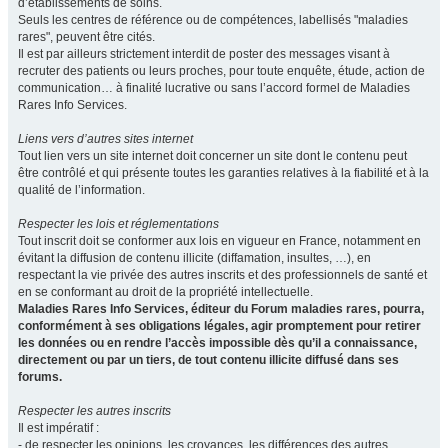
d’établissements de soins.
Seuls les centres de référence ou de compétences, labellisés "maladies
rares", peuvent être cités.
Il est par ailleurs strictement interdit de poster des messages visant à
recruter des patients ou leurs proches, pour toute enquête, étude, action de
communication… à finalité lucrative ou sans l’accord formel de Maladies
Rares Info Services.
Liens vers d’autres sites internet
Tout lien vers un site internet doit concerner un site dont le contenu peut
être contrôlé et qui présente toutes les garanties relatives à la fiabilité et à la
qualité de l’information.
Respecter les lois et réglementations
Tout inscrit doit se conformer aux lois en vigueur en France, notamment en
évitant la diffusion de contenu illicite (diffamation, insultes, …), en
respectant la vie privée des autres inscrits et des professionnels de santé et
en se conformant au droit de la propriété intellectuelle.
Maladies Rares Info Services, éditeur du Forum maladies rares, pourra,
conformément à ses obligations légales, agir promptement pour retirer
les données ou en rendre l’accès impossible dès qu’il a connaissance,
directement ou par un tiers, de tout contenu illicite diffusé dans ses
forums.
Respecter les autres inscrits
Il est impératif :
- de respecter les opinions, les croyances, les différences des autres