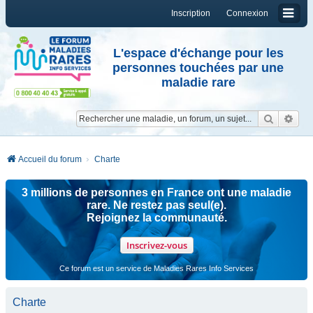
Inscription
Connexion
L'espace d'échange pour les
personnes touchées par une
maladie rare
Reche
Re
Accueil du forum
Charte
3 millions de personnes en France ont une maladie
rare. Ne restez pas seul(e).
Rejoignez la communauté.
Inscrivez-vous
Ce forum est un service de Maladies Rares Info Services
Charte