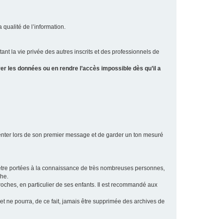
a qualité de l’information.
tant la vie privée des autres inscrits et des professionnels de
er les données ou en rendre l’accès impossible dès qu’il a
ésenter lors de son premier message et de garder un ton mesuré
t être portées à la connaissance de très nombreuses personnes,
che.
proches, en particulier de ses enfants. Il est recommandé aux
 et ne pourra, de ce fait, jamais être supprimée des archives de