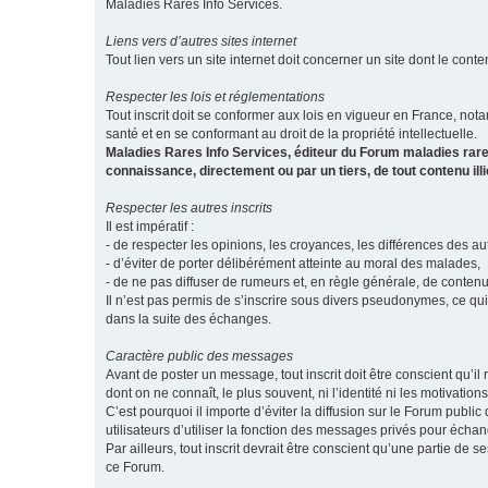
Maladies Rares Info Services.
Liens vers d’autres sites internet
Tout lien vers un site internet doit concerner un site dont le conten
Respecter les lois et réglementations
Tout inscrit doit se conformer aux lois en vigueur en France, notam
santé et en se conformant au droit de la propriété intellectuelle.
Maladies Rares Info Services, éditeur du Forum maladies rare
connaissance, directement ou par un tiers, de tout contenu ill
Respecter les autres inscrits
Il est impératif :
- de respecter les opinions, les croyances, les différences des aut
- d’éviter de porter délibérément atteinte au moral des malades,
- de ne pas diffuser de rumeurs et, en règle générale, de conten
Il n’est pas permis de s’inscrire sous divers pseudonymes, ce qu
dans la suite des échanges.
Caractère public des messages
Avant de poster un message, tout inscrit doit être conscient qu
dont on ne connaît, le plus souvent, ni l’identité ni les motivati
C’est pourquoi il importe d’éviter la diffusion sur le Forum publ
utilisateurs d’utiliser la fonction des messages privés pour éch
Par ailleurs, tout inscrit devrait être conscient qu’une partie de
ce Forum.