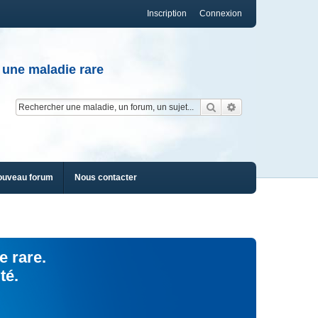
Inscription
Connexion
 une maladie rare
Rechercher
Recherche av
ouveau forum
Nous contacter
e rare.
té.