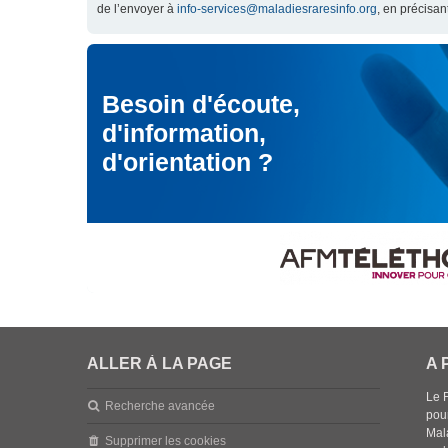
de l’envoyer à
info-services@maladiesraresinfo.org
, en précisan
Besoin d'écoute,
d'information,
d'orientation ?
ALLER À LA PAGE
A 
Le 
Recherche avancée
pou
Mala
Supprimer les cookies