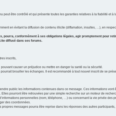
u peut être contrôlé et qui présente toutes les garanties relatives à la fiabilité et à l
ment en évitant la diffusion de contenu illicite (diffamation, insultes, …), en respec
s, pourra, conformément à ses obligations légales, agir promptement pour retir
icite diffusé dans ses forums.
res inscrits,
u pouvant causer un préjudice ou mettre en danger la santé ou la sécurité.
i pourrait brouiller les échanges. Il est recommandé à tout nouvel inscrit de se pr
’il rendre public les informations contenues dans ce message. Ces informations von
ons. Elles pourront être retrouvées par une simple recherche sur un moteur de recher
ic d’informations personnelles (nom, téléphone, …) ou concernant la vie privée des 
anger des coordonnées.
 ses propres messages pourra être reprise dans les réponses des autres participants,