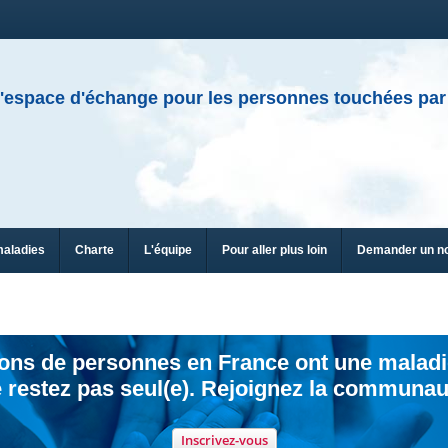
'espace d'échange pour les personnes touchées par
maladies
Charte
L'équipe
Pour aller plus loin
Demander un n
ions de personnes en France ont une maladi
 restez pas seul(e). Rejoignez la communau
Inscrivez-vous