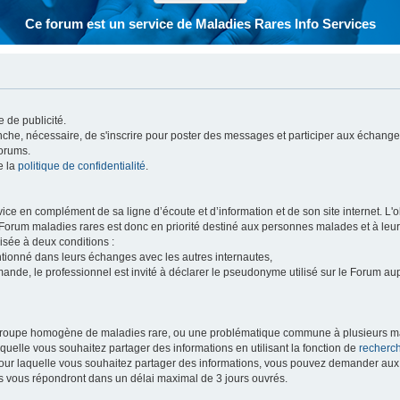
Ce forum est un service de Maladies Rares Info Services
 de publicité.
vanche, nécessaire, de s'inscrire pour poster des messages et participer aux échange
forums.
e la
politique de confidentialité
.
e en complément de sa ligne d’écoute et d’information et de son site internet. L'obj
 Forum maladies rares est donc en priorité destiné aux personnes malades et à leu
isée à deux conditions :
entionné dans leurs échanges avec les autres internautes,
mande, le professionnel est invité à déclarer le pseudonyme utilisé sur le Forum au
 groupe homogène de maladies rare, ou une problématique commune à plusieurs ma
aquelle vous souhaitez partager des informations en utilisant la fonction de
recherc
 pour laquelle vous souhaitez partager des informations, vous pouvez demander au
s vous répondront dans un délai maximal de 3 jours ouvrés.