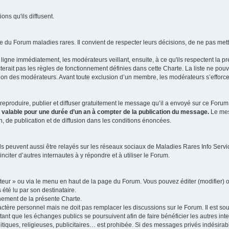
ns qu'ils diffusent.
 du Forum maladies rares. Il convient de respecter leurs décisions, de ne pas mettr
ligne immédiatement, les modérateurs veillant, ensuite, à ce qu'ils respectent la p
rait pas les règles de fonctionnement définies dans cette Charte. La liste ne pou
tion des modérateurs. Avant toute exclusion d’un membre, les modérateurs s’efforcen
eproduire, publier et diffuser gratuitement le message qu’il a envoyé sur ce Forum, 
t valable pour une durée d’un an à compter de la publication du message.
Le mess
n, de publication et de diffusion dans les conditions énoncées.
 peuvent aussi être relayés sur les réseaux sociaux de Maladies Rares Info Service
inciter d’autres internautes à y répondre et à utiliser le Forum.
ateur » ou via le menu en haut de la page du Forum. Vous pouvez éditer (modifier) o
 été lu par son destinataire.
nement de la présente Charte.
ère personnel mais ne doit pas remplacer les discussions sur le Forum. Il est souh
ant que les échanges publics se poursuivent afin de faire bénéficier les autres int
itiques, religieuses, publicitaires… est prohibée. Si des messages privés indésirabl