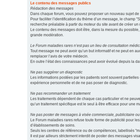
Le contenu des messages publics
Rédaction des messages
Dans chaque forum, vous pouvez proposer un nouveau sujet de di
Pour faciliter l’identification du thème d’un message, le champ "Su
recherche préalable à partir du moteur du site avant de créer un
Le contenu des messages doit être, dans la mesure du possible, br
grande modération.
Le Forum maladies rares n’est pas un lieu de consultation médic
Tout message ne peut avoir qu’un but informatif et ne peut en au
remplacer l’avis de votre médecin.
En outre l’état des connaissances peut avoir évolué depuis la d
Ne pas suggérer un diagnostic
Les informations postées par les patients sont souvent partielles 
expérience personnelle et de ne pas poser de diagnostic.
Ne pas recommander un traitement
Les traitements dépendent de chaque cas particulier et ne peuve
qu’un traitement spécifique est le seul à être efficace pour une m
Ne pas poster de messages à visée commerciale, publicitaire ou
Le Forum maladies rares refuse toute forme de publicité pour 
d’établissements de soins.
Seuls les centres de référence ou de compétences, labellisés "ma
Il est par ailleurs strictement interdit de poster des messages vi