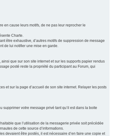
e en cause leurs motifs, de ne pas leur reprocher le
résente Charte.
vant être exhaustive, d’autres motifs de suppression de message
t de lui notifier une mise en garde.
ainsi que sur son site internet et sur les supports papier rendus
age posté reste la propriété du participant au Forum, qui
s et sur la page d’accueil de son site internet. Relayer les posts
u supprimer votre message privé tant qu’il est dans la boite
aitable que l’utilisation de la messagerie privée soit précédée
ernautes de cette source d’informations.
es devaient être postés, il est nécessaire d’en faire une copie et