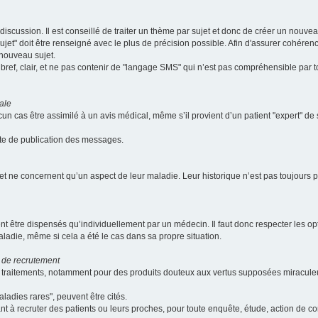
scussion. Il est conseillé de traiter un thème par sujet et donc de créer un nouv
jet" doit être renseigné avec le plus de précision possible. Afin d'assurer cohérence 
 nouveau sujet.
ef, clair, et ne pas contenir de "langage SMS" qui n’est pas compréhensible par tous
ale
cun cas être assimilé à un avis médical, même s’il provient d’un patient "expert" d
ate de publication des messages.
et ne concernent qu’un aspect de leur maladie. Leur historique n’est pas toujours pr
nt être dispensés qu’individuellement par un médecin. Il faut donc respecter les o
aladie, même si cela a été le cas dans sa propre situation.
 de recrutement
les traitements, notamment pour des produits douteux aux vertus supposées mira
ladies rares", peuvent être cités.
sant à recruter des patients ou leurs proches, pour toute enquête, étude, action de 