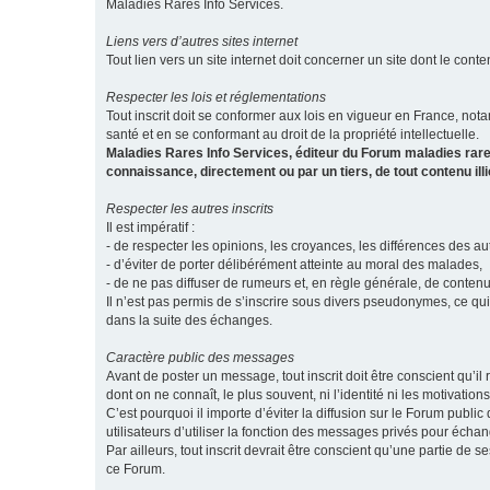
Maladies Rares Info Services.
Liens vers d’autres sites internet
Tout lien vers un site internet doit concerner un site dont le conten
Respecter les lois et réglementations
Tout inscrit doit se conformer aux lois en vigueur en France, notam
santé et en se conformant au droit de la propriété intellectuelle.
Maladies Rares Info Services, éditeur du Forum maladies rare
connaissance, directement ou par un tiers, de tout contenu ill
Respecter les autres inscrits
Il est impératif :
- de respecter les opinions, les croyances, les différences des aut
- d’éviter de porter délibérément atteinte au moral des malades,
- de ne pas diffuser de rumeurs et, en règle générale, de conten
Il n’est pas permis de s’inscrire sous divers pseudonymes, ce qu
dans la suite des échanges.
Caractère public des messages
Avant de poster un message, tout inscrit doit être conscient qu
dont on ne connaît, le plus souvent, ni l’identité ni les motivati
C’est pourquoi il importe d’éviter la diffusion sur le Forum publ
utilisateurs d’utiliser la fonction des messages privés pour éch
Par ailleurs, tout inscrit devrait être conscient qu’une partie de
ce Forum.