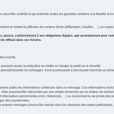
u peut être contrôlé et qui présente toutes les garanties relatives à la fiabilité et à l
ment en évitant la diffusion de contenu illicite (diffamation, insultes, …), en respec
s, pourra, conformément à ses obligations légales, agir promptement pour retir
icite diffusé dans ses forums.
res inscrits,
u pouvant causer un préjudice ou mettre en danger la santé ou la sécurité.
i pourrait brouiller les échanges. Il est recommandé à tout nouvel inscrit de se pr
’il rendre public les informations contenues dans ce message. Ces informations von
ons. Elles pourront être retrouvées par une simple recherche sur un moteur de recher
ic d’informations personnelles (nom, téléphone, …) ou concernant la vie privée des 
anger des coordonnées.
 ses propres messages pourra être reprise dans les réponses des autres participants,