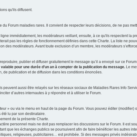
ns qu'ils diffusent.
 du Forum maladies rares. Il convient de respecter leurs décisions, de ne pas mettr
ligne immédiatement, les modérateurs veillant, ensuite, à ce qu'ils respectent la p
rait pas les règles de fonctionnement définies dans cette Charte. La liste ne pou
tion des modérateurs. Avant toute exclusion d’un membre, les modérateurs s’efforcen
eproduire, publier et diffuser gratuitement le message qu’il a envoyé sur ce Forum, 
t valable pour une durée d’un an à compter de la publication du message.
Le mess
n, de publication et de diffusion dans les conditions énoncées.
 peuvent aussi être relayés sur les réseaux sociaux de Maladies Rares Info Service
inciter d’autres internautes à y répondre et à utiliser le Forum.
ateur » ou via le menu en haut de la page du Forum. Vous pouvez éditer (modifier) o
 été lu par son destinataire.
nement de la présente Charte.
ère personnel mais ne doit pas remplacer les discussions sur le Forum. Il est souh
ant que les échanges publics se poursuivent afin de faire bénéficier les autres int
itiques, religieuses, publicitaires… est prohibée. Si des messages privés indésirabl