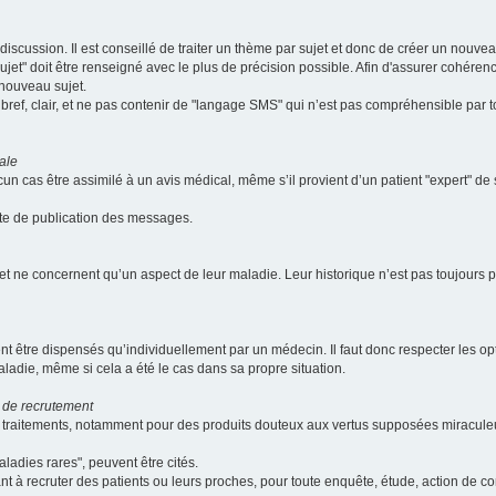
scussion. Il est conseillé de traiter un thème par sujet et donc de créer un nouv
jet" doit être renseigné avec le plus de précision possible. Afin d'assurer cohérence 
 nouveau sujet.
ef, clair, et ne pas contenir de "langage SMS" qui n’est pas compréhensible par tous
ale
cun cas être assimilé à un avis médical, même s’il provient d’un patient "expert" d
ate de publication des messages.
et ne concernent qu’un aspect de leur maladie. Leur historique n’est pas toujours pr
nt être dispensés qu’individuellement par un médecin. Il faut donc respecter les o
aladie, même si cela a été le cas dans sa propre situation.
 de recrutement
les traitements, notamment pour des produits douteux aux vertus supposées mira
ladies rares", peuvent être cités.
sant à recruter des patients ou leurs proches, pour toute enquête, étude, action de 