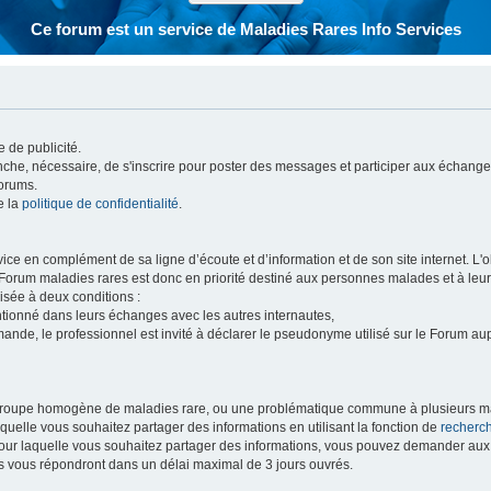
Ce forum est un service de Maladies Rares Info Services
 de publicité.
vanche, nécessaire, de s'inscrire pour poster des messages et participer aux échange
forums.
e la
politique de confidentialité
.
e en complément de sa ligne d’écoute et d’information et de son site internet. L'obj
 Forum maladies rares est donc en priorité destiné aux personnes malades et à leu
isée à deux conditions :
entionné dans leurs échanges avec les autres internautes,
mande, le professionnel est invité à déclarer le pseudonyme utilisé sur le Forum au
 groupe homogène de maladies rare, ou une problématique commune à plusieurs ma
aquelle vous souhaitez partager des informations en utilisant la fonction de
recherc
 pour laquelle vous souhaitez partager des informations, vous pouvez demander au
s vous répondront dans un délai maximal de 3 jours ouvrés.