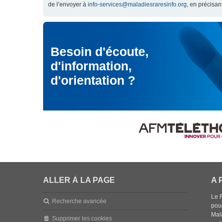
de l’envoyer à
info-services@maladiesraresinfo.org
, en précisan
Besoin d'écoute,
d'information,
d'orientation ?
ALLER À LA PAGE
A 
Le 
Recherche avancée
pou
Mala
Supprimer les cookies