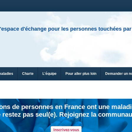
'espace d'échange pour les personnes touchées par
maladies
Charte
L'équipe
Pour aller plus loin
Demander un n
ions de personnes en France ont une maladi
 restez pas seul(e). Rejoignez la communau
Inscrivez-vous