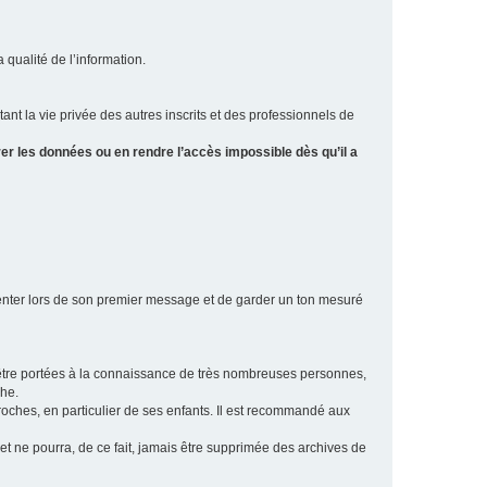
a qualité de l’information.
tant la vie privée des autres inscrits et des professionnels de
er les données ou en rendre l’accès impossible dès qu’il a
ésenter lors de son premier message et de garder un ton mesuré
t être portées à la connaissance de très nombreuses personnes,
che.
proches, en particulier de ses enfants. Il est recommandé aux
 et ne pourra, de ce fait, jamais être supprimée des archives de