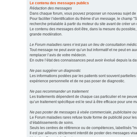
Le contenu des messages publics
Rédaction des messages
Dans chaque forum, vous pouvez proposer un nouveau sujet de di
Pour faciliter l’identification du thème d’un message, le champ "Su
recherche préalable à partir du moteur du site avant de créer un
Le contenu des messages doit être, dans la mesure du possible, br
grande modération.
Le Forum maladies rares n’est pas un lieu de consultation médic
Tout message ne peut avoir qu’un but informatif et ne peut en au
remplacer l’avis de votre médecin.
En outre l’état des connaissances peut avoir évolué depuis la d
Ne pas suggérer un diagnostic
Les informations postées par les patients sont souvent partielles 
expérience personnelle et de ne pas poser de diagnostic.
Ne pas recommander un traitement
Les traitements dépendent de chaque cas particulier et ne peuve
qu’un traitement spécifique est le seul à être efficace pour une m
Ne pas poster de messages à visée commerciale, publicitaire ou
Le Forum maladies rares refuse toute forme de publicité pour 
d’établissements de soins.
Seuls les centres de référence ou de compétences, labellisés "ma
Il est par ailleurs strictement interdit de poster des messages vi