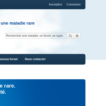
Inscription
Connexion
 une maladie rare
Rechercher
Recherche av
ouveau forum
Nous contacter
e rare.
té.