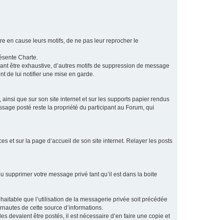
e en cause leurs motifs, de ne pas leur reprocher le
résente Charte.
vant être exhaustive, d’autres motifs de suppression de message
t de lui notifier une mise en garde.
ainsi que sur son site internet et sur les supports papier rendus
age posté reste la propriété du participant au Forum, qui
s et sur la page d’accueil de son site internet. Relayer les posts
u supprimer votre message privé tant qu’il est dans la boite
aitable que l’utilisation de la messagerie privée soit précédée
ernautes de cette source d’informations.
es devaient être postés, il est nécessaire d’en faire une copie et