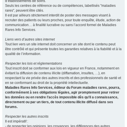
d’établissements de soins.
Seuls les centres de référence ou de compétences, labellisés "maladies
rares", peuvent être cités.
Il est par ailleurs strictement interdit de poster des messages visant à
recruter des patients ou leurs proches, pour toute enquête, étude, action de
communication… à finalité lucrative ou sans l’accord formel de Maladies
Rares Info Services.
Liens vers d’autres sites internet
Tout lien vers un site internet doit concerner un site dont le contenu peut
être contrôlé et qui présente toutes les garanties relatives à la fiabilité et à la
qualité de l’information.
Respecter les lois et réglementations
Tout inscrit doit se conformer aux lois en vigueur en France, notamment en
évitant la diffusion de contenu illicite (diffamation, insultes, …), en
respectant la vie privée des autres inscrits et des professionnels de santé et
en se conformant au droit de la propriété intellectuelle.
Maladies Rares Info Services, éditeur du Forum maladies rares, pourra,
conformément à ses obligations légales, agir promptement pour retirer
les données ou en rendre l’accès impossible dès qu’il a connaissance,
directement ou par un tiers, de tout contenu illicite diffusé dans ses
forums.
Respecter les autres inscrits
Il est impératif :
- de respecter les opinions, les croyances, les différences des autres