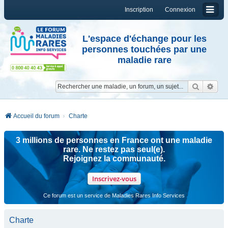
Inscription
Connexion
L'espace d'échange pour les
personnes touchées par une
maladie rare
Reche
Re
Accueil du forum
Charte
3 millions de personnes en France ont une maladie
rare. Ne restez pas seul(e).
Rejoignez la communauté.
Inscrivez-vous
Ce forum est un service de Maladies Rares Info Services
Charte