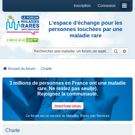
Inscription
Connexion
L'espace d'échange pour les
personnes touchées par une
maladie rare
Reche
Re
Accueil du forum
Charte
3 millions de personnes en France ont une maladie
rare. Ne restez pas seul(e).
Rejoignez la communauté.
Inscrivez-vous
Ce forum est un service de Maladies Rares Info Services
Charte