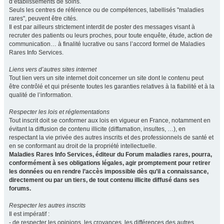
d’établissements de soins.
Seuls les centres de référence ou de compétences, labellisés "maladies
rares", peuvent être cités.
Il est par ailleurs strictement interdit de poster des messages visant à
recruter des patients ou leurs proches, pour toute enquête, étude, action de
communication… à finalité lucrative ou sans l’accord formel de Maladies
Rares Info Services.
Liens vers d’autres sites internet
Tout lien vers un site internet doit concerner un site dont le contenu peut
être contrôlé et qui présente toutes les garanties relatives à la fiabilité et à la
qualité de l’information.
Respecter les lois et réglementations
Tout inscrit doit se conformer aux lois en vigueur en France, notamment en
évitant la diffusion de contenu illicite (diffamation, insultes, …), en
respectant la vie privée des autres inscrits et des professionnels de santé et
en se conformant au droit de la propriété intellectuelle.
Maladies Rares Info Services, éditeur du Forum maladies rares, pourra,
conformément à ses obligations légales, agir promptement pour retirer
les données ou en rendre l’accès impossible dès qu’il a connaissance,
directement ou par un tiers, de tout contenu illicite diffusé dans ses
forums.
Respecter les autres inscrits
Il est impératif :
- de respecter les opinions, les croyances, les différences des autres