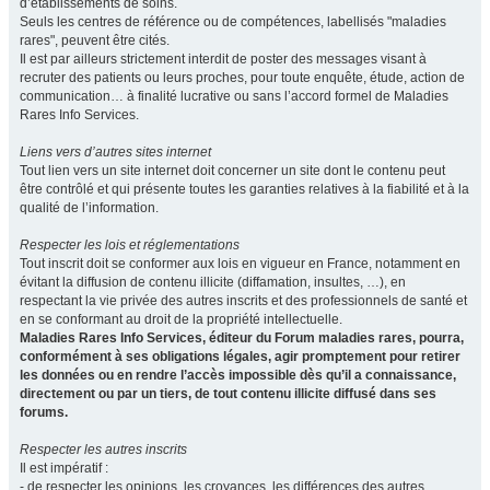
d’établissements de soins.
Seuls les centres de référence ou de compétences, labellisés "maladies
rares", peuvent être cités.
Il est par ailleurs strictement interdit de poster des messages visant à
recruter des patients ou leurs proches, pour toute enquête, étude, action de
communication… à finalité lucrative ou sans l’accord formel de Maladies
Rares Info Services.
Liens vers d’autres sites internet
Tout lien vers un site internet doit concerner un site dont le contenu peut
être contrôlé et qui présente toutes les garanties relatives à la fiabilité et à la
qualité de l’information.
Respecter les lois et réglementations
Tout inscrit doit se conformer aux lois en vigueur en France, notamment en
évitant la diffusion de contenu illicite (diffamation, insultes, …), en
respectant la vie privée des autres inscrits et des professionnels de santé et
en se conformant au droit de la propriété intellectuelle.
Maladies Rares Info Services, éditeur du Forum maladies rares, pourra,
conformément à ses obligations légales, agir promptement pour retirer
les données ou en rendre l’accès impossible dès qu’il a connaissance,
directement ou par un tiers, de tout contenu illicite diffusé dans ses
forums.
Respecter les autres inscrits
Il est impératif :
- de respecter les opinions, les croyances, les différences des autres