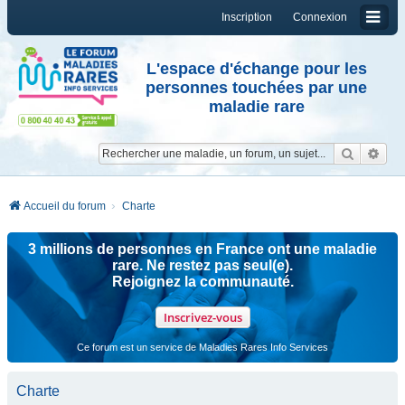
Inscription
Connexion
L'espace d'échange pour les
personnes touchées par une
maladie rare
Reche
Re
Accueil du forum
Charte
3 millions de personnes en France ont une maladie
rare. Ne restez pas seul(e).
Rejoignez la communauté.
Inscrivez-vous
Ce forum est un service de Maladies Rares Info Services
Charte