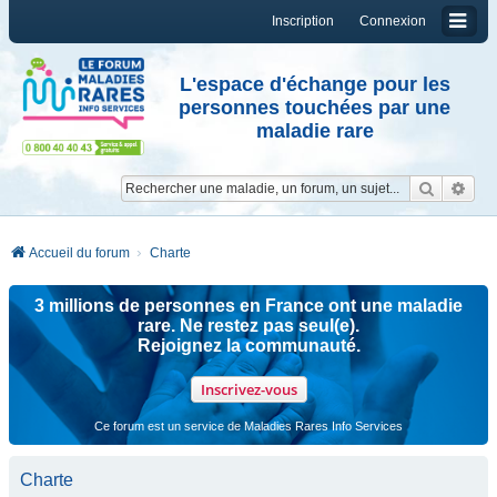
Inscription
Connexion
L'espace d'échange pour les
personnes touchées par une
maladie rare
Reche
Re
Accueil du forum
Charte
3 millions de personnes en France ont une maladie
rare. Ne restez pas seul(e).
Rejoignez la communauté.
Inscrivez-vous
Ce forum est un service de Maladies Rares Info Services
Charte