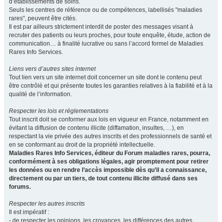
d’établissements de soins.
Seuls les centres de référence ou de compétences, labellisés "maladies
rares", peuvent être cités.
Il est par ailleurs strictement interdit de poster des messages visant à
recruter des patients ou leurs proches, pour toute enquête, étude, action de
communication… à finalité lucrative ou sans l’accord formel de Maladies
Rares Info Services.
Liens vers d’autres sites internet
Tout lien vers un site internet doit concerner un site dont le contenu peut
être contrôlé et qui présente toutes les garanties relatives à la fiabilité et à la
qualité de l’information.
Respecter les lois et réglementations
Tout inscrit doit se conformer aux lois en vigueur en France, notamment en
évitant la diffusion de contenu illicite (diffamation, insultes, …), en
respectant la vie privée des autres inscrits et des professionnels de santé et
en se conformant au droit de la propriété intellectuelle.
Maladies Rares Info Services, éditeur du Forum maladies rares, pourra,
conformément à ses obligations légales, agir promptement pour retirer
les données ou en rendre l’accès impossible dès qu’il a connaissance,
directement ou par un tiers, de tout contenu illicite diffusé dans ses
forums.
Respecter les autres inscrits
Il est impératif :
- de respecter les opinions, les croyances, les différences des autres