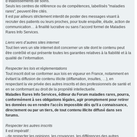
d’établissements de soins.
Seuls les centres de référence ou de compétences, labellisés "maladies
rares", peuvent être cités.
Il est par ailleurs strictement interdit de poster des messages visant à
recruter des patients ou leurs proches, pour toute enquête, étude, action de
communication… à finalité lucrative ou sans l’accord formel de Maladies
Rares Info Services.
Liens vers d’autres sites internet
Tout lien vers un site internet doit concerner un site dont le contenu peut
être contrôlé et qui présente toutes les garanties relatives à la fiabilité et à la
qualité de l’information.
Respecter les lois et réglementations
Tout inscrit doit se conformer aux lois en vigueur en France, notamment en
évitant la diffusion de contenu illicite (diffamation, insultes, …), en
respectant la vie privée des autres inscrits et des professionnels de santé et
en se conformant au droit de la propriété intellectuelle.
Maladies Rares Info Services, éditeur du Forum maladies rares, pourra,
conformément à ses obligations légales, agir promptement pour retirer
les données ou en rendre l’accès impossible dès qu’il a connaissance,
directement ou par un tiers, de tout contenu illicite diffusé dans ses
forums.
Respecter les autres inscrits
Il est impératif :
- de respecter les opinions, les croyances, les différences des autres