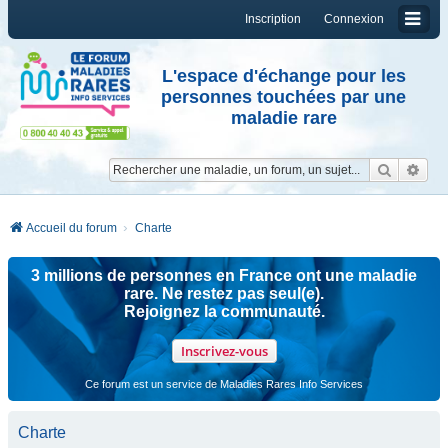
Inscription
Connexion
L'espace d'échange pour les
personnes touchées par une
maladie rare
Reche
Re
Accueil du forum
Charte
3 millions de personnes en France ont une maladie
rare. Ne restez pas seul(e).
Rejoignez la communauté.
Inscrivez-vous
Ce forum est un service de Maladies Rares Info Services
Charte