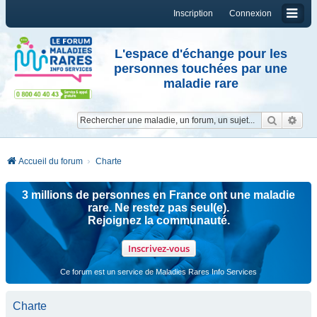
Inscription
Connexion
L'espace d'échange pour les
personnes touchées par une
maladie rare
Reche
Re
Accueil du forum
Charte
3 millions de personnes en France ont une maladie
rare. Ne restez pas seul(e).
Rejoignez la communauté.
Inscrivez-vous
Ce forum est un service de Maladies Rares Info Services
Charte