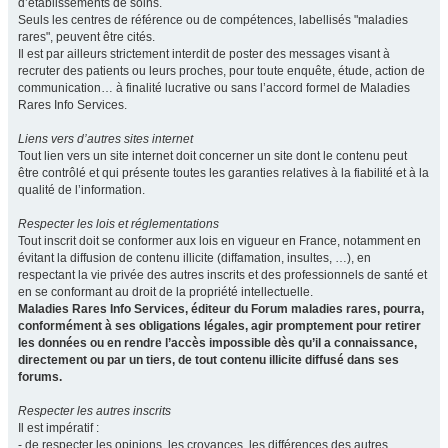
d’établissements de soins.
Seuls les centres de référence ou de compétences, labellisés "maladies
rares", peuvent être cités.
Il est par ailleurs strictement interdit de poster des messages visant à
recruter des patients ou leurs proches, pour toute enquête, étude, action de
communication… à finalité lucrative ou sans l’accord formel de Maladies
Rares Info Services.
Liens vers d’autres sites internet
Tout lien vers un site internet doit concerner un site dont le contenu peut
être contrôlé et qui présente toutes les garanties relatives à la fiabilité et à la
qualité de l’information.
Respecter les lois et réglementations
Tout inscrit doit se conformer aux lois en vigueur en France, notamment en
évitant la diffusion de contenu illicite (diffamation, insultes, …), en
respectant la vie privée des autres inscrits et des professionnels de santé et
en se conformant au droit de la propriété intellectuelle.
Maladies Rares Info Services, éditeur du Forum maladies rares, pourra,
conformément à ses obligations légales, agir promptement pour retirer
les données ou en rendre l’accès impossible dès qu’il a connaissance,
directement ou par un tiers, de tout contenu illicite diffusé dans ses
forums.
Respecter les autres inscrits
Il est impératif :
- de respecter les opinions, les croyances, les différences des autres