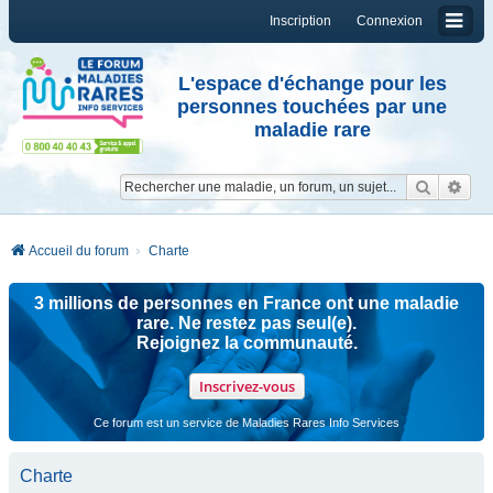
Inscription
Connexion
L'espace d'échange pour les
personnes touchées par une
maladie rare
Reche
Re
Accueil du forum
Charte
3 millions de personnes en France ont une maladie
rare. Ne restez pas seul(e).
Rejoignez la communauté.
Inscrivez-vous
Ce forum est un service de Maladies Rares Info Services
Charte