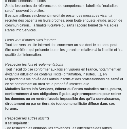
d’établissements de soins.
Seuls les centres de référence ou de compétences, labellisés "maladies
rares", peuvent être cités.
Il est par ailleurs strictement interdit de poster des messages visant à
recruter des patients ou leurs proches, pour toute enquête, étude, action de
communication… à finalité lucrative ou sans l’accord formel de Maladies
Rares Info Services.
Liens vers d’autres sites internet
Tout lien vers un site internet doit concerner un site dont le contenu peut
être contrôlé et qui présente toutes les garanties relatives à la fiabilité et à la
qualité de l’information.
Respecter les lois et réglementations
Tout inscrit doit se conformer aux lois en vigueur en France, notamment en
évitant la diffusion de contenu illicite (diffamation, insultes, …), en
respectant la vie privée des autres inscrits et des professionnels de santé et
en se conformant au droit de la propriété intellectuelle.
Maladies Rares Info Services, éditeur du Forum maladies rares, pourra,
conformément à ses obligations légales, agir promptement pour retirer
les données ou en rendre l’accès impossible dès qu’il a connaissance,
directement ou par un tiers, de tout contenu illicite diffusé dans ses
forums.
Respecter les autres inscrits
Il est impératif :
- de respecter les opinions, les croyances, les différences des autres