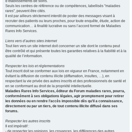
d’établissements de soins.
Seuls les centres de référence ou de compétences, labellisés "maladies
rares", peuvent être cités.
Il est par ailleurs strictement interdit de poster des messages visant à
recruter des patients ou leurs proches, pour toute enquête, étude, action de
communication… à finalité lucrative ou sans l’accord formel de Maladies
Rares Info Services.
Liens vers d’autres sites internet
Tout lien vers un site internet doit concerner un site dont le contenu peut
être contrôlé et qui présente toutes les garanties relatives à la fiabilité et à la
qualité de l’information.
Respecter les lois et réglementations
Tout inscrit doit se conformer aux lois en vigueur en France, notamment en
évitant la diffusion de contenu illicite (diffamation, insultes, …), en
respectant la vie privée des autres inscrits et des professionnels de santé et
en se conformant au droit de la propriété intellectuelle.
Maladies Rares Info Services, éditeur du Forum maladies rares, pourra,
conformément à ses obligations légales, agir promptement pour retirer
les données ou en rendre l’accès impossible dès qu’il a connaissance,
directement ou par un tiers, de tout contenu illicite diffusé dans ses
forums.
Respecter les autres inscrits
Il est impératif :
- de respecter les opinions, les croyances, les différences des autres