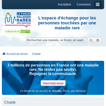
Inscription
Connexion
L'espace d'échange pour les
personnes touchées par une
maladie rare
Reche
Re
Accueil du forum
Charte
3 millions de personnes en France ont une maladie
rare. Ne restez pas seul(e).
Rejoignez la communauté.
Inscrivez-vous
Ce forum est un service de Maladies Rares Info Services
Charte