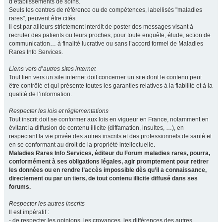
d’établissements de soins.
Seuls les centres de référence ou de compétences, labellisés "maladies
rares", peuvent être cités.
Il est par ailleurs strictement interdit de poster des messages visant à
recruter des patients ou leurs proches, pour toute enquête, étude, action de
communication… à finalité lucrative ou sans l’accord formel de Maladies
Rares Info Services.
Liens vers d’autres sites internet
Tout lien vers un site internet doit concerner un site dont le contenu peut
être contrôlé et qui présente toutes les garanties relatives à la fiabilité et à la
qualité de l’information.
Respecter les lois et réglementations
Tout inscrit doit se conformer aux lois en vigueur en France, notamment en
évitant la diffusion de contenu illicite (diffamation, insultes, …), en
respectant la vie privée des autres inscrits et des professionnels de santé et
en se conformant au droit de la propriété intellectuelle.
Maladies Rares Info Services, éditeur du Forum maladies rares, pourra,
conformément à ses obligations légales, agir promptement pour retirer
les données ou en rendre l’accès impossible dès qu’il a connaissance,
directement ou par un tiers, de tout contenu illicite diffusé dans ses
forums.
Respecter les autres inscrits
Il est impératif :
- de respecter les opinions, les croyances, les différences des autres