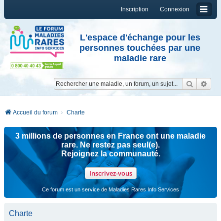
Inscription
Connexion
L'espace d'échange pour les
personnes touchées par une
maladie rare
Reche
Re
Accueil du forum
Charte
3 millions de personnes en France ont une maladie
rare. Ne restez pas seul(e).
Rejoignez la communauté.
Inscrivez-vous
Ce forum est un service de Maladies Rares Info Services
Charte