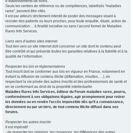
d’établissements de soins.
Seuls les centres de référence ou de compétences, labellisés "maladies
rares", peuvent être cités.
Il est par ailleurs strictement interdit de poster des messages visant à
recruter des patients ou leurs proches, pour toute enquête, étude, action de
communication… à finalité lucrative ou sans l’accord formel de Maladies
Rares Info Services.
Liens vers d’autres sites internet
Tout lien vers un site internet doit concerner un site dont le contenu peut
être contrôlé et qui présente toutes les garanties relatives à la fiabilité et à la
qualité de l’information.
Respecter les lois et réglementations
Tout inscrit doit se conformer aux lois en vigueur en France, notamment en
évitant la diffusion de contenu illicite (diffamation, insultes, …), en
respectant la vie privée des autres inscrits et des professionnels de santé et
en se conformant au droit de la propriété intellectuelle.
Maladies Rares Info Services, éditeur du Forum maladies rares, pourra,
conformément à ses obligations légales, agir promptement pour retirer
les données ou en rendre l’accès impossible dès qu’il a connaissance,
directement ou par un tiers, de tout contenu illicite diffusé dans ses
forums.
Respecter les autres inscrits
Il est impératif :
- de respecter les opinions, les croyances, les différences des autres