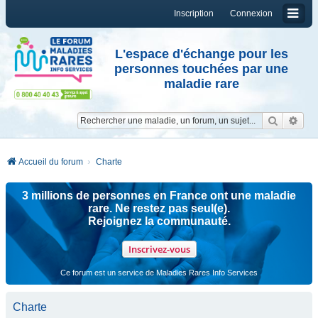
Inscription
Connexion
L'espace d'échange pour les
personnes touchées par une
maladie rare
Reche
Re
Accueil du forum
Charte
3 millions de personnes en France ont une maladie
rare. Ne restez pas seul(e).
Rejoignez la communauté.
Inscrivez-vous
Ce forum est un service de Maladies Rares Info Services
Charte