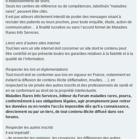
d’établissements de soins.
Seuls les centres de référence ou de compétences, labellisés "maladies
rares", peuvent être cités.
Il est par ailleurs strictement interdit de poster des messages visant à
recruter des patients ou leurs proches, pour toute enquête, étude, action de
communication… à finalité lucrative ou sans l’accord formel de Maladies
Rares Info Services.
Liens vers d’autres sites internet
Tout lien vers un site internet doit concerner un site dont le contenu peut
être contrôlé et qui présente toutes les garanties relatives à la fiabilité et à la
qualité de l’information.
Respecter les lois et réglementations
Tout inscrit doit se conformer aux lois en vigueur en France, notamment en
évitant la diffusion de contenu illicite (diffamation, insultes, …), en
respectant la vie privée des autres inscrits et des professionnels de santé et
en se conformant au droit de la propriété intellectuelle.
Maladies Rares Info Services, éditeur du Forum maladies rares, pourra,
conformément à ses obligations légales, agir promptement pour retirer
les données ou en rendre l’accès impossible dès qu’il a connaissance,
directement ou par un tiers, de tout contenu illicite diffusé dans ses
forums.
Respecter les autres inscrits
Il est impératif :
- de respecter les opinions, les croyances, les différences des autres