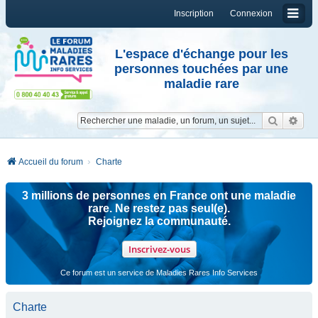
Inscription
Connexion
L'espace d'échange pour les
personnes touchées par une
maladie rare
Reche
Re
Accueil du forum
Charte
3 millions de personnes en France ont une maladie
rare. Ne restez pas seul(e).
Rejoignez la communauté.
Inscrivez-vous
Ce forum est un service de Maladies Rares Info Services
Charte