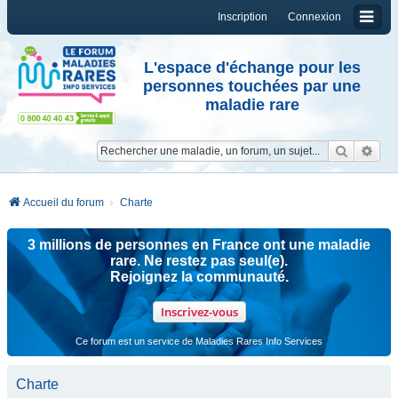
Inscription
Connexion
L'espace d'échange pour les
personnes touchées par une
maladie rare
Reche
Re
Accueil du forum
Charte
3 millions de personnes en France ont une maladie
rare. Ne restez pas seul(e).
Rejoignez la communauté.
Inscrivez-vous
Ce forum est un service de Maladies Rares Info Services
Charte