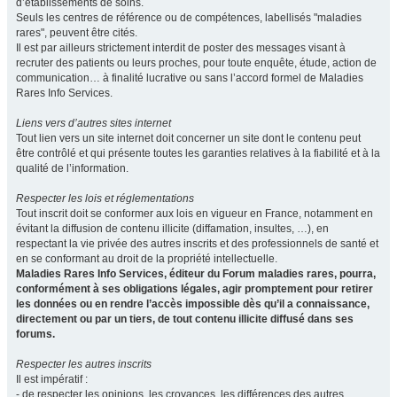
d’établissements de soins.
Seuls les centres de référence ou de compétences, labellisés "maladies
rares", peuvent être cités.
Il est par ailleurs strictement interdit de poster des messages visant à
recruter des patients ou leurs proches, pour toute enquête, étude, action de
communication… à finalité lucrative ou sans l’accord formel de Maladies
Rares Info Services.
Liens vers d’autres sites internet
Tout lien vers un site internet doit concerner un site dont le contenu peut
être contrôlé et qui présente toutes les garanties relatives à la fiabilité et à la
qualité de l’information.
Respecter les lois et réglementations
Tout inscrit doit se conformer aux lois en vigueur en France, notamment en
évitant la diffusion de contenu illicite (diffamation, insultes, …), en
respectant la vie privée des autres inscrits et des professionnels de santé et
en se conformant au droit de la propriété intellectuelle.
Maladies Rares Info Services, éditeur du Forum maladies rares, pourra,
conformément à ses obligations légales, agir promptement pour retirer
les données ou en rendre l’accès impossible dès qu’il a connaissance,
directement ou par un tiers, de tout contenu illicite diffusé dans ses
forums.
Respecter les autres inscrits
Il est impératif :
- de respecter les opinions, les croyances, les différences des autres