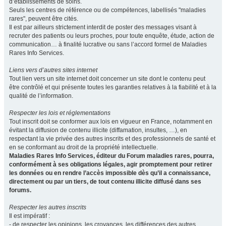
d’établissements de soins.
Seuls les centres de référence ou de compétences, labellisés "maladies
rares", peuvent être cités.
Il est par ailleurs strictement interdit de poster des messages visant à
recruter des patients ou leurs proches, pour toute enquête, étude, action de
communication… à finalité lucrative ou sans l’accord formel de Maladies
Rares Info Services.
Liens vers d’autres sites internet
Tout lien vers un site internet doit concerner un site dont le contenu peut
être contrôlé et qui présente toutes les garanties relatives à la fiabilité et à la
qualité de l’information.
Respecter les lois et réglementations
Tout inscrit doit se conformer aux lois en vigueur en France, notamment en
évitant la diffusion de contenu illicite (diffamation, insultes, …), en
respectant la vie privée des autres inscrits et des professionnels de santé et
en se conformant au droit de la propriété intellectuelle.
Maladies Rares Info Services, éditeur du Forum maladies rares, pourra,
conformément à ses obligations légales, agir promptement pour retirer
les données ou en rendre l’accès impossible dès qu’il a connaissance,
directement ou par un tiers, de tout contenu illicite diffusé dans ses
forums.
Respecter les autres inscrits
Il est impératif :
- de respecter les opinions, les croyances, les différences des autres