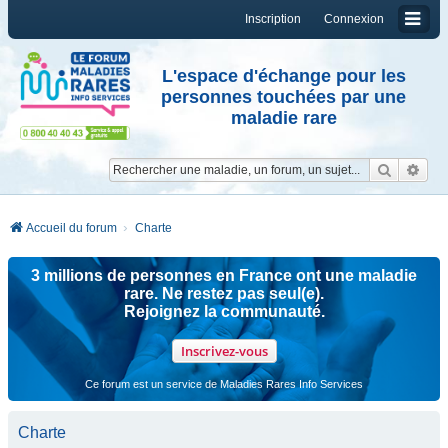
Inscription
Connexion
L'espace d'échange pour les
personnes touchées par une
maladie rare
Reche
Re
Accueil du forum
Charte
3 millions de personnes en France ont une maladie
rare. Ne restez pas seul(e).
Rejoignez la communauté.
Inscrivez-vous
Ce forum est un service de Maladies Rares Info Services
Charte