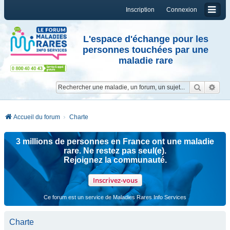
Inscription
Connexion
L'espace d'échange pour les
personnes touchées par une
maladie rare
Reche
Re
Accueil du forum
Charte
3 millions de personnes en France ont une maladie
rare. Ne restez pas seul(e).
Rejoignez la communauté.
Inscrivez-vous
Ce forum est un service de Maladies Rares Info Services
Charte