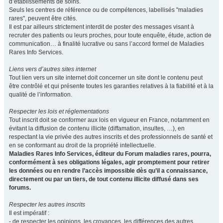
d’établissements de soins.
Seuls les centres de référence ou de compétences, labellisés "maladies
rares", peuvent être cités.
Il est par ailleurs strictement interdit de poster des messages visant à
recruter des patients ou leurs proches, pour toute enquête, étude, action de
communication… à finalité lucrative ou sans l’accord formel de Maladies
Rares Info Services.
Liens vers d’autres sites internet
Tout lien vers un site internet doit concerner un site dont le contenu peut
être contrôlé et qui présente toutes les garanties relatives à la fiabilité et à la
qualité de l’information.
Respecter les lois et réglementations
Tout inscrit doit se conformer aux lois en vigueur en France, notamment en
évitant la diffusion de contenu illicite (diffamation, insultes, …), en
respectant la vie privée des autres inscrits et des professionnels de santé et
en se conformant au droit de la propriété intellectuelle.
Maladies Rares Info Services, éditeur du Forum maladies rares, pourra,
conformément à ses obligations légales, agir promptement pour retirer
les données ou en rendre l’accès impossible dès qu’il a connaissance,
directement ou par un tiers, de tout contenu illicite diffusé dans ses
forums.
Respecter les autres inscrits
Il est impératif :
- de respecter les opinions, les croyances, les différences des autres