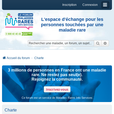
Inscription
Connexion
L'espace d'échange pour les
personnes touchées par une
maladie rare
Reche
Re
Accueil du forum
Charte
3 millions de personnes en France ont une maladie
rare. Ne restez pas seul(e).
Rejoignez la communauté.
Inscrivez-vous
Ce forum est un service de Maladies Rares Info Services
Charte