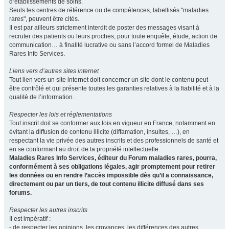
d’établissements de soins.
Seuls les centres de référence ou de compétences, labellisés "maladies
rares", peuvent être cités.
Il est par ailleurs strictement interdit de poster des messages visant à
recruter des patients ou leurs proches, pour toute enquête, étude, action de
communication… à finalité lucrative ou sans l’accord formel de Maladies
Rares Info Services.
Liens vers d’autres sites internet
Tout lien vers un site internet doit concerner un site dont le contenu peut
être contrôlé et qui présente toutes les garanties relatives à la fiabilité et à la
qualité de l’information.
Respecter les lois et réglementations
Tout inscrit doit se conformer aux lois en vigueur en France, notamment en
évitant la diffusion de contenu illicite (diffamation, insultes, …), en
respectant la vie privée des autres inscrits et des professionnels de santé et
en se conformant au droit de la propriété intellectuelle.
Maladies Rares Info Services, éditeur du Forum maladies rares, pourra,
conformément à ses obligations légales, agir promptement pour retirer
les données ou en rendre l’accès impossible dès qu’il a connaissance,
directement ou par un tiers, de tout contenu illicite diffusé dans ses
forums.
Respecter les autres inscrits
Il est impératif :
- de respecter les opinions, les croyances, les différences des autres