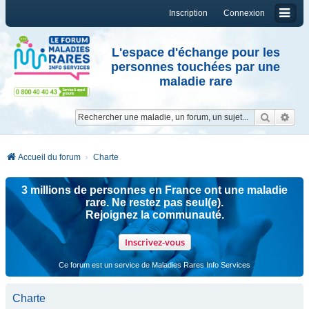
Inscription
Connexion
L'espace d'échange pour les
personnes touchées par une
maladie rare
Reche
Re
Accueil du forum
Charte
3 millions de personnes en France ont une maladie
rare. Ne restez pas seul(e).
Rejoignez la communauté.
Inscrivez-vous
Ce forum est un service de Maladies Rares Info Services
Charte