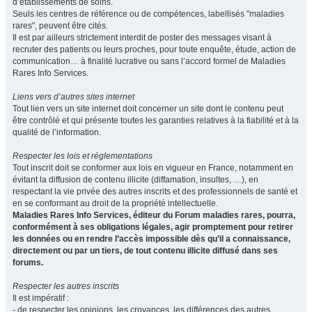
d’établissements de soins.
Seuls les centres de référence ou de compétences, labellisés "maladies
rares", peuvent être cités.
Il est par ailleurs strictement interdit de poster des messages visant à
recruter des patients ou leurs proches, pour toute enquête, étude, action de
communication… à finalité lucrative ou sans l’accord formel de Maladies
Rares Info Services.
Liens vers d’autres sites internet
Tout lien vers un site internet doit concerner un site dont le contenu peut
être contrôlé et qui présente toutes les garanties relatives à la fiabilité et à la
qualité de l’information.
Respecter les lois et réglementations
Tout inscrit doit se conformer aux lois en vigueur en France, notamment en
évitant la diffusion de contenu illicite (diffamation, insultes, …), en
respectant la vie privée des autres inscrits et des professionnels de santé et
en se conformant au droit de la propriété intellectuelle.
Maladies Rares Info Services, éditeur du Forum maladies rares, pourra,
conformément à ses obligations légales, agir promptement pour retirer
les données ou en rendre l’accès impossible dès qu’il a connaissance,
directement ou par un tiers, de tout contenu illicite diffusé dans ses
forums.
Respecter les autres inscrits
Il est impératif :
- de respecter les opinions, les croyances, les différences des autres