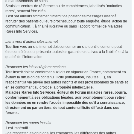
d’établissements de soins.
Seuls les centres de référence ou de compétences, labellisés "maladies
rares", peuvent être cités.
Il est par ailleurs strictement interdit de poster des messages visant à
recruter des patients ou leurs proches, pour toute enquête, étude, action de
communication… à finalité lucrative ou sans l’accord formel de Maladies
Rares Info Services.
Liens vers d’autres sites internet
Tout lien vers un site internet doit concerner un site dont le contenu peut
être contrôlé et qui présente toutes les garanties relatives à la fiabilité et à la
qualité de l’information.
Respecter les lois et réglementations
Tout inscrit doit se conformer aux lois en vigueur en France, notamment en
évitant la diffusion de contenu illicite (diffamation, insultes, …), en
respectant la vie privée des autres inscrits et des professionnels de santé et
en se conformant au droit de la propriété intellectuelle.
Maladies Rares Info Services, éditeur du Forum maladies rares, pourra,
conformément à ses obligations légales, agir promptement pour retirer
les données ou en rendre l’accès impossible dès qu’il a connaissance,
directement ou par un tiers, de tout contenu illicite diffusé dans ses
forums.
Respecter les autres inscrits
Il est impératif :
- de respecter les opinions, les croyances, les différences des autres