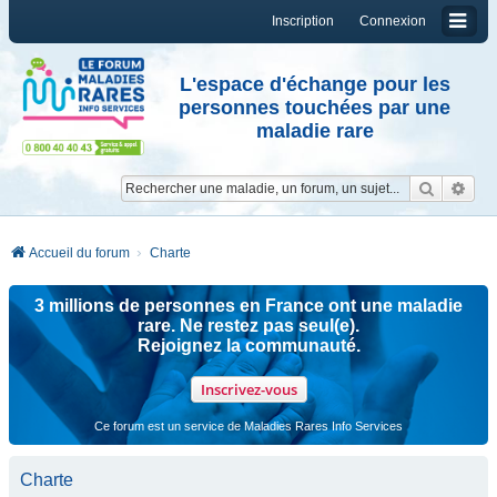
Inscription
Connexion
L'espace d'échange pour les
personnes touchées par une
maladie rare
Reche
Re
Accueil du forum
Charte
3 millions de personnes en France ont une maladie
rare. Ne restez pas seul(e).
Rejoignez la communauté.
Inscrivez-vous
Ce forum est un service de Maladies Rares Info Services
Charte