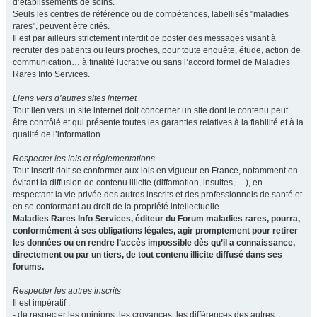
d’établissements de soins.
Seuls les centres de référence ou de compétences, labellisés "maladies
rares", peuvent être cités.
Il est par ailleurs strictement interdit de poster des messages visant à
recruter des patients ou leurs proches, pour toute enquête, étude, action de
communication… à finalité lucrative ou sans l’accord formel de Maladies
Rares Info Services.
Liens vers d’autres sites internet
Tout lien vers un site internet doit concerner un site dont le contenu peut
être contrôlé et qui présente toutes les garanties relatives à la fiabilité et à la
qualité de l’information.
Respecter les lois et réglementations
Tout inscrit doit se conformer aux lois en vigueur en France, notamment en
évitant la diffusion de contenu illicite (diffamation, insultes, …), en
respectant la vie privée des autres inscrits et des professionnels de santé et
en se conformant au droit de la propriété intellectuelle.
Maladies Rares Info Services, éditeur du Forum maladies rares, pourra,
conformément à ses obligations légales, agir promptement pour retirer
les données ou en rendre l’accès impossible dès qu’il a connaissance,
directement ou par un tiers, de tout contenu illicite diffusé dans ses
forums.
Respecter les autres inscrits
Il est impératif :
- de respecter les opinions, les croyances, les différences des autres