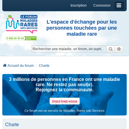
Inscription
Connexion
L'espace d'échange pour les
personnes touchées par une
maladie rare
Reche
Re
Accueil du forum
Charte
3 millions de personnes en France ont une maladie
rare. Ne restez pas seul(e).
Rejoignez la communauté.
Inscrivez-vous
Ce forum est un service de Maladies Rares Info Services
Charte