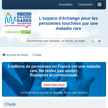
Inscription
Connexion
L'espace d'échange pour les
personnes touchées par une
maladie rare
Reche
Re
Accueil du forum
Charte
3 millions de personnes en France ont une maladie
rare. Ne restez pas seul(e).
Rejoignez la communauté.
Inscrivez-vous
Ce forum est un service de Maladies Rares Info Services
Charte