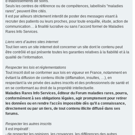
d’établissements de soins.
Seuls les centres de référence ou de compétences, labellisés "maladies
rares", peuvent être cités.
Il est par ailleurs strictement interdit de poster des messages visant à
recruter des patients ou leurs proches, pour toute enquête, étude, action de
communication… à finalité lucrative ou sans l’accord formel de Maladies
Rares Info Services.
Liens vers d’autres sites internet
Tout lien vers un site internet doit concerner un site dont le contenu peut
être contrôlé et qui présente toutes les garanties relatives à la fiabilité et à la
qualité de l’information.
Respecter les lois et réglementations
Tout inscrit doit se conformer aux lois en vigueur en France, notamment en
évitant la diffusion de contenu illicite (diffamation, insultes, …), en
respectant la vie privée des autres inscrits et des professionnels de santé et
en se conformant au droit de la propriété intellectuelle.
Maladies Rares Info Services, éditeur du Forum maladies rares, pourra,
conformément à ses obligations légales, agir promptement pour retirer
les données ou en rendre l’accès impossible dès qu’il a connaissance,
directement ou par un tiers, de tout contenu illicite diffusé dans ses
forums.
Respecter les autres inscrits
Il est impératif :
- de respecter les opinions, les croyances, les différences des autres