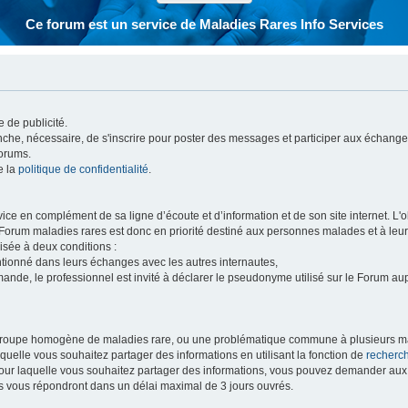
Ce forum est un service de Maladies Rares Info Services
 de publicité.
vanche, nécessaire, de s'inscrire pour poster des messages et participer aux échange
forums.
e la
politique de confidentialité
.
e en complément de sa ligne d’écoute et d’information et de son site internet. L'obj
 Forum maladies rares est donc en priorité destiné aux personnes malades et à leu
isée à deux conditions :
entionné dans leurs échanges avec les autres internautes,
mande, le professionnel est invité à déclarer le pseudonyme utilisé sur le Forum au
 groupe homogène de maladies rare, ou une problématique commune à plusieurs ma
aquelle vous souhaitez partager des informations en utilisant la fonction de
recherc
 pour laquelle vous souhaitez partager des informations, vous pouvez demander au
s vous répondront dans un délai maximal de 3 jours ouvrés.