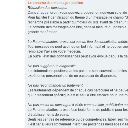
Le contenu des messages publics
Rédaction des messages
Dans chaque forum, vous pouvez proposer un nouveau sujet de di
Pour faciliter l’identification du thème d’un message, le champ "Su
recherche préalable à partir du moteur du site avant de créer un
Le contenu des messages doit être, dans la mesure du possible, br
grande modération.
Le Forum maladies rares n’est pas un lieu de consultation médic
Tout message ne peut avoir qu’un but informatif et ne peut en au
remplacer l’avis de votre médecin.
En outre l’état des connaissances peut avoir évolué depuis la d
Ne pas suggérer un diagnostic
Les informations postées par les patients sont souvent partielles 
expérience personnelle et de ne pas poser de diagnostic.
Ne pas recommander un traitement
Les traitements dépendent de chaque cas particulier et ne peuve
qu’un traitement spécifique est le seul à être efficace pour une m
Ne pas poster de messages à visée commerciale, publicitaire ou
Le Forum maladies rares refuse toute forme de publicité pour 
d’établissements de soins.
Seuls les centres de référence ou de compétences, labellisés "ma
Il est par ailleurs strictement interdit de poster des messages vi