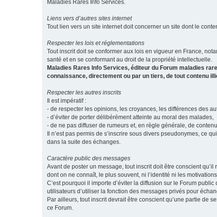
Maladies Rares Info Services.
Liens vers d’autres sites internet
Tout lien vers un site internet doit concerner un site dont le conten
Respecter les lois et réglementations
Tout inscrit doit se conformer aux lois en vigueur en France, notam
santé et en se conformant au droit de la propriété intellectuelle.
Maladies Rares Info Services, éditeur du Forum maladies rare
connaissance, directement ou par un tiers, de tout contenu ill
Respecter les autres inscrits
Il est impératif :
- de respecter les opinions, les croyances, les différences des aut
- d’éviter de porter délibérément atteinte au moral des malades,
- de ne pas diffuser de rumeurs et, en règle générale, de conten
Il n’est pas permis de s’inscrire sous divers pseudonymes, ce qu
dans la suite des échanges.
Caractère public des messages
Avant de poster un message, tout inscrit doit être conscient qu
dont on ne connaît, le plus souvent, ni l’identité ni les motivati
C’est pourquoi il importe d’éviter la diffusion sur le Forum publ
utilisateurs d’utiliser la fonction des messages privés pour éch
Par ailleurs, tout inscrit devrait être conscient qu’une partie de
ce Forum.