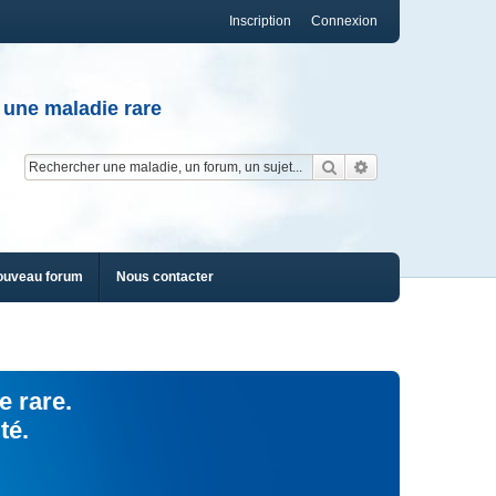
Inscription
Connexion
 une maladie rare
Rechercher
Recherche av
ouveau forum
Nous contacter
e rare.
té.