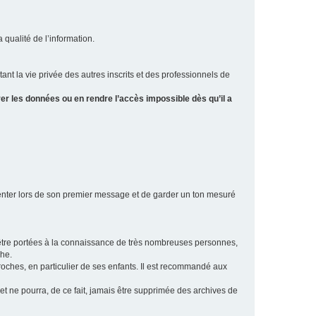
a qualité de l’information.
tant la vie privée des autres inscrits et des professionnels de
er les données ou en rendre l’accès impossible dès qu’il a
ésenter lors de son premier message et de garder un ton mesuré
t être portées à la connaissance de très nombreuses personnes,
che.
proches, en particulier de ses enfants. Il est recommandé aux
 et ne pourra, de ce fait, jamais être supprimée des archives de