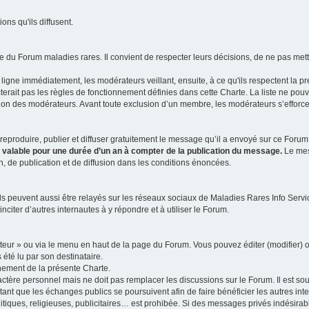
ns qu'ils diffusent.
 du Forum maladies rares. Il convient de respecter leurs décisions, de ne pas mettr
ligne immédiatement, les modérateurs veillant, ensuite, à ce qu'ils respectent la p
rait pas les règles de fonctionnement définies dans cette Charte. La liste ne pou
tion des modérateurs. Avant toute exclusion d’un membre, les modérateurs s’efforcen
eproduire, publier et diffuser gratuitement le message qu’il a envoyé sur ce Forum, 
t valable pour une durée d’un an à compter de la publication du message.
Le mess
n, de publication et de diffusion dans les conditions énoncées.
 peuvent aussi être relayés sur les réseaux sociaux de Maladies Rares Info Service
inciter d’autres internautes à y répondre et à utiliser le Forum.
ateur » ou via le menu en haut de la page du Forum. Vous pouvez éditer (modifier) o
 été lu par son destinataire.
nement de la présente Charte.
ère personnel mais ne doit pas remplacer les discussions sur le Forum. Il est souh
ant que les échanges publics se poursuivent afin de faire bénéficier les autres int
itiques, religieuses, publicitaires… est prohibée. Si des messages privés indésirabl