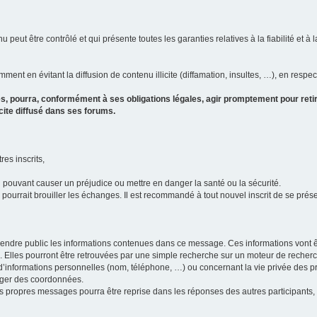
u peut être contrôlé et qui présente toutes les garanties relatives à la fiabilité et à l
ment en évitant la diffusion de contenu illicite (diffamation, insultes, …), en respec
s, pourra, conformément à ses obligations légales, agir promptement pour retir
icite diffusé dans ses forums.
res inscrits,
u pouvant causer un préjudice ou mettre en danger la santé ou la sécurité.
i pourrait brouiller les échanges. Il est recommandé à tout nouvel inscrit de se pr
’il rendre public les informations contenues dans ce message. Ces informations von
ons. Elles pourront être retrouvées par une simple recherche sur un moteur de recher
ic d’informations personnelles (nom, téléphone, …) ou concernant la vie privée des 
anger des coordonnées.
 ses propres messages pourra être reprise dans les réponses des autres participants,