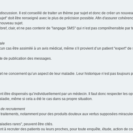
scussion. Il est conseillé de traiter un thème par sujet et donc de créer un nouv
jet" doit être renseigné avec le plus de précision possible. Afin d'assurer cohérence 
 nouveau sujet.
ef, clair, et ne pas contenir de "langage SMS" qui n’est pas compréhensible par tous
ale
cun cas être assimilé à un avis médical, même s’il provient d’un patient "expert" d
ate de publication des messages.
et ne concernent qu’un aspect de leur maladie. Leur historique n’est pas toujours pr
nt être dispensés qu’individuellement par un médecin. Il faut donc respecter les o
aladie, même si cela a été le cas dans sa propre situation.
 de recrutement
les traitements, notamment pour des produits douteux aux vertus supposées mira
ladies rares", peuvent être cités.
sant à recruter des patients ou leurs proches, pour toute enquête, étude, action de 