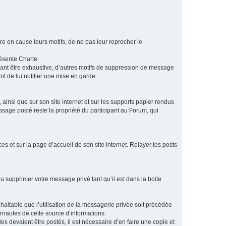
e en cause leurs motifs, de ne pas leur reprocher le
résente Charte.
vant être exhaustive, d’autres motifs de suppression de message
t de lui notifier une mise en garde.
ainsi que sur son site internet et sur les supports papier rendus
age posté reste la propriété du participant au Forum, qui
s et sur la page d’accueil de son site internet. Relayer les posts
u supprimer votre message privé tant qu’il est dans la boite
aitable que l’utilisation de la messagerie privée soit précédée
ernautes de cette source d’informations.
es devaient être postés, il est nécessaire d’en faire une copie et