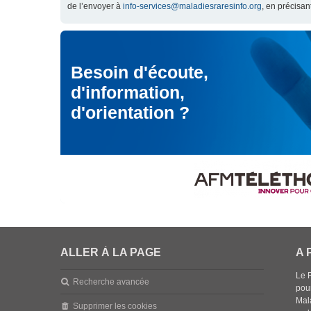
de l’envoyer à
info-services@maladiesraresinfo.org
, en précisan
Besoin d'écoute,
d'information,
d'orientation ?
ALLER À LA PAGE
A 
Le 
Recherche avancée
pou
Mala
Supprimer les cookies