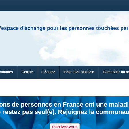
'espace d'échange pour les personnes touchées par
maladies
Charte
L'équipe
Pour aller plus loin
Demander un n
ions de personnes en France ont une maladi
 restez pas seul(e). Rejoignez la communau
Inscrivez-vous