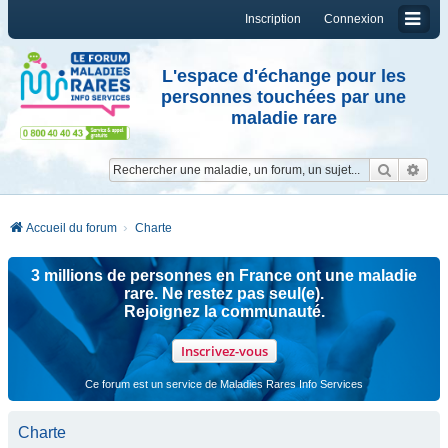
Inscription
Connexion
L'espace d'échange pour les
personnes touchées par une
maladie rare
Reche
Re
Accueil du forum
Charte
3 millions de personnes en France ont une maladie
rare. Ne restez pas seul(e).
Rejoignez la communauté.
Inscrivez-vous
Ce forum est un service de Maladies Rares Info Services
Charte