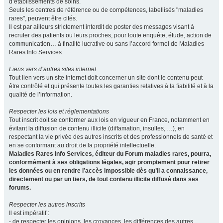
d’établissements de soins.
Seuls les centres de référence ou de compétences, labellisés "maladies
rares", peuvent être cités.
Il est par ailleurs strictement interdit de poster des messages visant à
recruter des patients ou leurs proches, pour toute enquête, étude, action de
communication… à finalité lucrative ou sans l’accord formel de Maladies
Rares Info Services.
Liens vers d’autres sites internet
Tout lien vers un site internet doit concerner un site dont le contenu peut
être contrôlé et qui présente toutes les garanties relatives à la fiabilité et à la
qualité de l’information.
Respecter les lois et réglementations
Tout inscrit doit se conformer aux lois en vigueur en France, notamment en
évitant la diffusion de contenu illicite (diffamation, insultes, …), en
respectant la vie privée des autres inscrits et des professionnels de santé et
en se conformant au droit de la propriété intellectuelle.
Maladies Rares Info Services, éditeur du Forum maladies rares, pourra,
conformément à ses obligations légales, agir promptement pour retirer
les données ou en rendre l’accès impossible dès qu’il a connaissance,
directement ou par un tiers, de tout contenu illicite diffusé dans ses
forums.
Respecter les autres inscrits
Il est impératif :
- de respecter les opinions, les croyances, les différences des autres