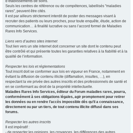
d’établissements de soins.
Seuls les centres de référence ou de compétences, labellisés "maladies
rares", peuvent être cités.
Il est par ailleurs strictement interdit de poster des messages visant à
recruter des patients ou leurs proches, pour toute enquête, étude, action de
communication… à finalité lucrative ou sans l’accord formel de Maladies
Rares Info Services.
Liens vers d’autres sites internet
Tout lien vers un site internet doit concerner un site dont le contenu peut
être contrôlé et qui présente toutes les garanties relatives à la fiabilité et à la
qualité de l’information.
Respecter les lois et réglementations
Tout inscrit doit se conformer aux lois en vigueur en France, notamment en
évitant la diffusion de contenu illicite (diffamation, insultes, …), en
respectant la vie privée des autres inscrits et des professionnels de santé et
en se conformant au droit de la propriété intellectuelle.
Maladies Rares Info Services, éditeur du Forum maladies rares, pourra,
conformément à ses obligations légales, agir promptement pour retirer
les données ou en rendre l’accès impossible dès qu’il a connaissance,
directement ou par un tiers, de tout contenu illicite diffusé dans ses
forums.
Respecter les autres inscrits
Il est impératif :
- de respecter les opinions, les croyances, les différences des autres