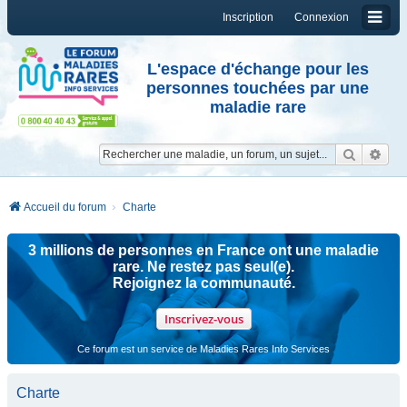
Inscription
Connexion
L'espace d'échange pour les
personnes touchées par une
maladie rare
Reche
Re
Accueil du forum
Charte
3 millions de personnes en France ont une maladie
rare. Ne restez pas seul(e).
Rejoignez la communauté.
Inscrivez-vous
Ce forum est un service de Maladies Rares Info Services
Charte