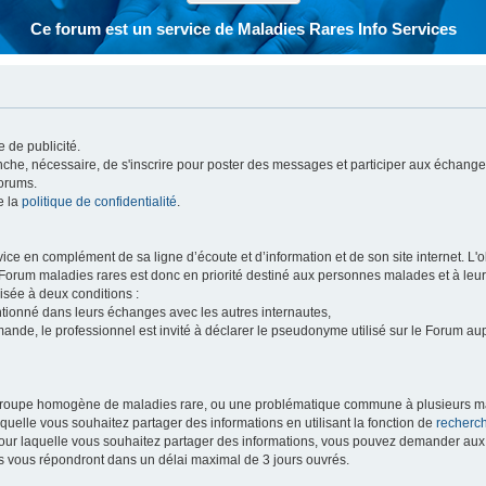
Ce forum est un service de Maladies Rares Info Services
 de publicité.
vanche, nécessaire, de s'inscrire pour poster des messages et participer aux échange
forums.
e la
politique de confidentialité
.
e en complément de sa ligne d’écoute et d’information et de son site internet. L'obj
 Forum maladies rares est donc en priorité destiné aux personnes malades et à leu
isée à deux conditions :
entionné dans leurs échanges avec les autres internautes,
mande, le professionnel est invité à déclarer le pseudonyme utilisé sur le Forum au
 groupe homogène de maladies rare, ou une problématique commune à plusieurs ma
aquelle vous souhaitez partager des informations en utilisant la fonction de
recherc
 pour laquelle vous souhaitez partager des informations, vous pouvez demander au
s vous répondront dans un délai maximal de 3 jours ouvrés.