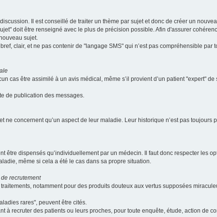
scussion. Il est conseillé de traiter un thème par sujet et donc de créer un nouv
jet" doit être renseigné avec le plus de précision possible. Afin d'assurer cohérence 
 nouveau sujet.
ef, clair, et ne pas contenir de "langage SMS" qui n’est pas compréhensible par tous
ale
cun cas être assimilé à un avis médical, même s’il provient d’un patient "expert" d
ate de publication des messages.
et ne concernent qu’un aspect de leur maladie. Leur historique n’est pas toujours pr
nt être dispensés qu’individuellement par un médecin. Il faut donc respecter les o
aladie, même si cela a été le cas dans sa propre situation.
 de recrutement
les traitements, notamment pour des produits douteux aux vertus supposées mira
ladies rares", peuvent être cités.
sant à recruter des patients ou leurs proches, pour toute enquête, étude, action de 