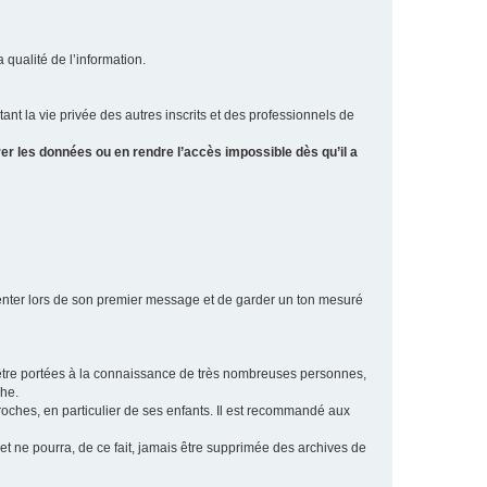
a qualité de l’information.
tant la vie privée des autres inscrits et des professionnels de
er les données ou en rendre l’accès impossible dès qu’il a
ésenter lors de son premier message et de garder un ton mesuré
t être portées à la connaissance de très nombreuses personnes,
che.
proches, en particulier de ses enfants. Il est recommandé aux
 et ne pourra, de ce fait, jamais être supprimée des archives de