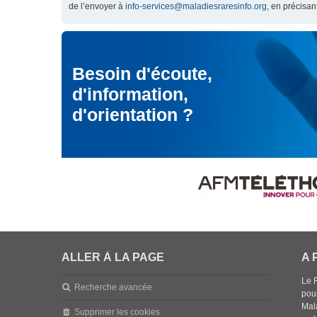
de l’envoyer à
info-services@maladiesraresinfo.org
, en précisan
Besoin d'écoute,
d'information,
d'orientation ?
ALLER À LA PAGE
A 
Le 
Recherche avancée
pou
Mala
Supprimer les cookies