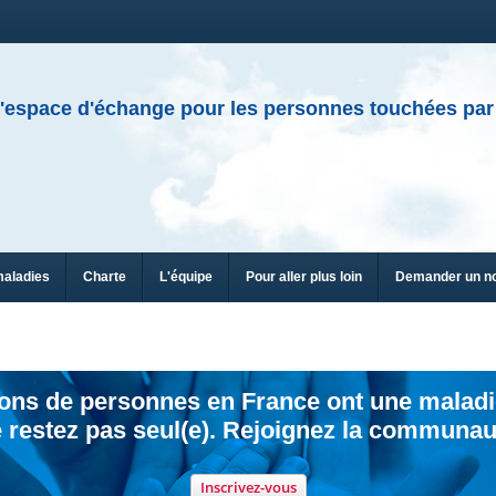
'espace d'échange pour les personnes touchées par
maladies
Charte
L'équipe
Pour aller plus loin
Demander un n
ions de personnes en France ont une maladi
 restez pas seul(e). Rejoignez la communau
Inscrivez-vous