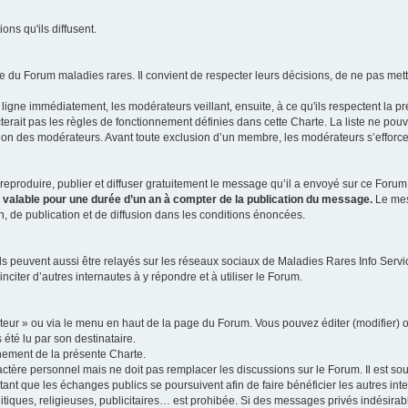
ns qu'ils diffusent.
 du Forum maladies rares. Il convient de respecter leurs décisions, de ne pas mettr
ligne immédiatement, les modérateurs veillant, ensuite, à ce qu'ils respectent la p
rait pas les règles de fonctionnement définies dans cette Charte. La liste ne pou
tion des modérateurs. Avant toute exclusion d’un membre, les modérateurs s’efforcen
eproduire, publier et diffuser gratuitement le message qu’il a envoyé sur ce Forum, 
t valable pour une durée d’un an à compter de la publication du message.
Le mess
n, de publication et de diffusion dans les conditions énoncées.
 peuvent aussi être relayés sur les réseaux sociaux de Maladies Rares Info Service
inciter d’autres internautes à y répondre et à utiliser le Forum.
ateur » ou via le menu en haut de la page du Forum. Vous pouvez éditer (modifier) o
 été lu par son destinataire.
nement de la présente Charte.
ère personnel mais ne doit pas remplacer les discussions sur le Forum. Il est souh
ant que les échanges publics se poursuivent afin de faire bénéficier les autres int
itiques, religieuses, publicitaires… est prohibée. Si des messages privés indésirabl