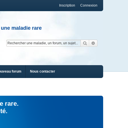
Inscription
Connexion
 une maladie rare
Rechercher
Recherche av
ouveau forum
Nous contacter
e rare.
té.