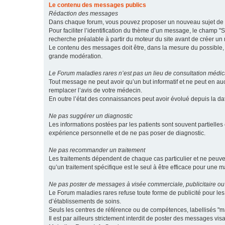
Le contenu des messages publics
Rédaction des messages
Dans chaque forum, vous pouvez proposer un nouveau sujet de di
Pour faciliter l’identification du thème d’un message, le champ "Su
recherche préalable à partir du moteur du site avant de créer un
Le contenu des messages doit être, dans la mesure du possible, br
grande modération.
Le Forum maladies rares n’est pas un lieu de consultation médic
Tout message ne peut avoir qu’un but informatif et ne peut en au
remplacer l’avis de votre médecin.
En outre l’état des connaissances peut avoir évolué depuis la d
Ne pas suggérer un diagnostic
Les informations postées par les patients sont souvent partielles 
expérience personnelle et de ne pas poser de diagnostic.
Ne pas recommander un traitement
Les traitements dépendent de chaque cas particulier et ne peuve
qu’un traitement spécifique est le seul à être efficace pour une m
Ne pas poster de messages à visée commerciale, publicitaire ou
Le Forum maladies rares refuse toute forme de publicité pour 
d’établissements de soins.
Seuls les centres de référence ou de compétences, labellisés "ma
Il est par ailleurs strictement interdit de poster des messages vi