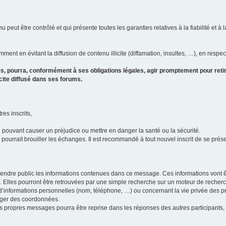
u peut être contrôlé et qui présente toutes les garanties relatives à la fiabilité et à l
ment en évitant la diffusion de contenu illicite (diffamation, insultes, …), en respec
s, pourra, conformément à ses obligations légales, agir promptement pour retir
icite diffusé dans ses forums.
res inscrits,
u pouvant causer un préjudice ou mettre en danger la santé ou la sécurité.
i pourrait brouiller les échanges. Il est recommandé à tout nouvel inscrit de se pr
’il rendre public les informations contenues dans ce message. Ces informations von
ons. Elles pourront être retrouvées par une simple recherche sur un moteur de recher
ic d’informations personnelles (nom, téléphone, …) ou concernant la vie privée des 
anger des coordonnées.
 ses propres messages pourra être reprise dans les réponses des autres participants,