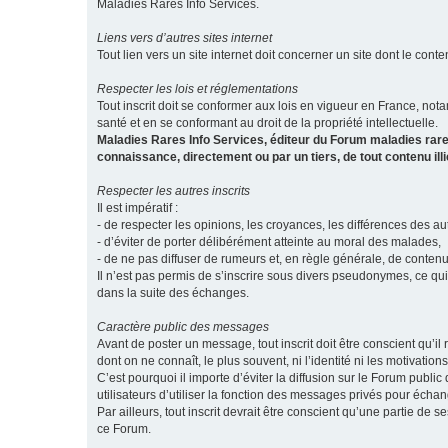
Maladies Rares Info Services.
Liens vers d’autres sites internet
Tout lien vers un site internet doit concerner un site dont le conten
Respecter les lois et réglementations
Tout inscrit doit se conformer aux lois en vigueur en France, notam
santé et en se conformant au droit de la propriété intellectuelle.
Maladies Rares Info Services, éditeur du Forum maladies rare
connaissance, directement ou par un tiers, de tout contenu ill
Respecter les autres inscrits
Il est impératif :
- de respecter les opinions, les croyances, les différences des aut
- d’éviter de porter délibérément atteinte au moral des malades,
- de ne pas diffuser de rumeurs et, en règle générale, de conten
Il n’est pas permis de s’inscrire sous divers pseudonymes, ce qu
dans la suite des échanges.
Caractère public des messages
Avant de poster un message, tout inscrit doit être conscient qu
dont on ne connaît, le plus souvent, ni l’identité ni les motivati
C’est pourquoi il importe d’éviter la diffusion sur le Forum publ
utilisateurs d’utiliser la fonction des messages privés pour éch
Par ailleurs, tout inscrit devrait être conscient qu’une partie de
ce Forum.