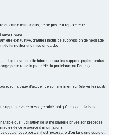
e en cause leurs motifs, de ne pas leur reprocher le
résente Charte.
vant être exhaustive, d’autres motifs de suppression de message
t de lui notifier une mise en garde.
ainsi que sur son site internet et sur les supports papier rendus
age posté reste la propriété du participant au Forum, qui
s et sur la page d’accueil de son site internet. Relayer les posts
u supprimer votre message privé tant qu’il est dans la boite
aitable que l’utilisation de la messagerie privée soit précédée
ernautes de cette source d’informations.
es devaient être postés, il est nécessaire d’en faire une copie et