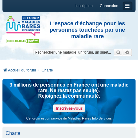
Inscription
Connexion
L'espace d'échange pour les
personnes touchées par une
maladie rare
Reche
Re
Accueil du forum
Charte
3 millions de personnes en France ont une maladie
rare. Ne restez pas seul(e).
Rejoignez la communauté.
Inscrivez-vous
Ce forum est un service de Maladies Rares Info Services
Charte