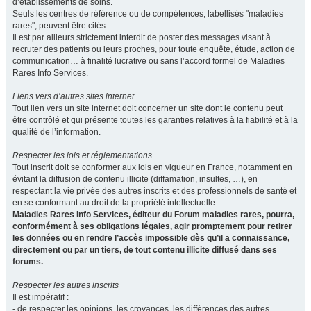
d’établissements de soins.
Seuls les centres de référence ou de compétences, labellisés "maladies
rares", peuvent être cités.
Il est par ailleurs strictement interdit de poster des messages visant à
recruter des patients ou leurs proches, pour toute enquête, étude, action de
communication… à finalité lucrative ou sans l’accord formel de Maladies
Rares Info Services.
Liens vers d’autres sites internet
Tout lien vers un site internet doit concerner un site dont le contenu peut
être contrôlé et qui présente toutes les garanties relatives à la fiabilité et à la
qualité de l’information.
Respecter les lois et réglementations
Tout inscrit doit se conformer aux lois en vigueur en France, notamment en
évitant la diffusion de contenu illicite (diffamation, insultes, …), en
respectant la vie privée des autres inscrits et des professionnels de santé et
en se conformant au droit de la propriété intellectuelle.
Maladies Rares Info Services, éditeur du Forum maladies rares, pourra,
conformément à ses obligations légales, agir promptement pour retirer
les données ou en rendre l’accès impossible dès qu’il a connaissance,
directement ou par un tiers, de tout contenu illicite diffusé dans ses
forums.
Respecter les autres inscrits
Il est impératif :
- de respecter les opinions, les croyances, les différences des autres