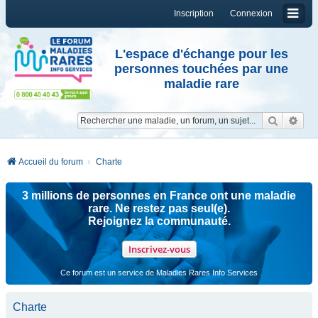
Inscription
Connexion
L'espace d'échange pour les
personnes touchées par une
maladie rare
Reche
Re
Accueil du forum
Charte
3 millions de personnes en France ont une maladie
rare. Ne restez pas seul(e).
Rejoignez la communauté.
Inscrivez-vous
Ce forum est un service de Maladies Rares Info Services
Charte