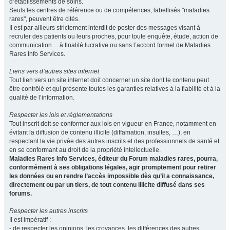
d’établissements de soins.
Seuls les centres de référence ou de compétences, labellisés "maladies
rares", peuvent être cités.
Il est par ailleurs strictement interdit de poster des messages visant à
recruter des patients ou leurs proches, pour toute enquête, étude, action de
communication… à finalité lucrative ou sans l’accord formel de Maladies
Rares Info Services.
Liens vers d’autres sites internet
Tout lien vers un site internet doit concerner un site dont le contenu peut
être contrôlé et qui présente toutes les garanties relatives à la fiabilité et à la
qualité de l’information.
Respecter les lois et réglementations
Tout inscrit doit se conformer aux lois en vigueur en France, notamment en
évitant la diffusion de contenu illicite (diffamation, insultes, …), en
respectant la vie privée des autres inscrits et des professionnels de santé et
en se conformant au droit de la propriété intellectuelle.
Maladies Rares Info Services, éditeur du Forum maladies rares, pourra,
conformément à ses obligations légales, agir promptement pour retirer
les données ou en rendre l’accès impossible dès qu’il a connaissance,
directement ou par un tiers, de tout contenu illicite diffusé dans ses
forums.
Respecter les autres inscrits
Il est impératif :
- de respecter les opinions, les croyances, les différences des autres