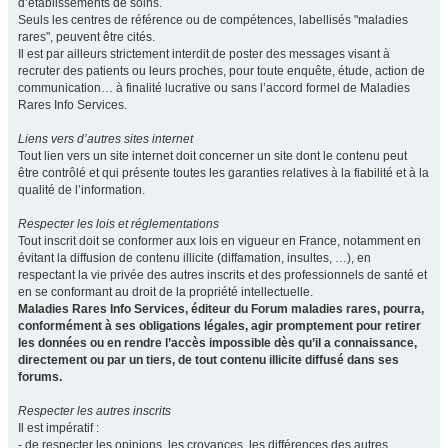
d’établissements de soins.
Seuls les centres de référence ou de compétences, labellisés "maladies
rares", peuvent être cités.
Il est par ailleurs strictement interdit de poster des messages visant à
recruter des patients ou leurs proches, pour toute enquête, étude, action de
communication… à finalité lucrative ou sans l’accord formel de Maladies
Rares Info Services.
Liens vers d’autres sites internet
Tout lien vers un site internet doit concerner un site dont le contenu peut
être contrôlé et qui présente toutes les garanties relatives à la fiabilité et à la
qualité de l’information.
Respecter les lois et réglementations
Tout inscrit doit se conformer aux lois en vigueur en France, notamment en
évitant la diffusion de contenu illicite (diffamation, insultes, …), en
respectant la vie privée des autres inscrits et des professionnels de santé et
en se conformant au droit de la propriété intellectuelle.
Maladies Rares Info Services, éditeur du Forum maladies rares, pourra,
conformément à ses obligations légales, agir promptement pour retirer
les données ou en rendre l’accès impossible dès qu’il a connaissance,
directement ou par un tiers, de tout contenu illicite diffusé dans ses
forums.
Respecter les autres inscrits
Il est impératif :
- de respecter les opinions, les croyances, les différences des autres