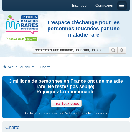
Inscription
Connexion
L'espace d'échange pour les
personnes touchées par une
maladie rare
Reche
Re
Accueil du forum
Charte
3 millions de personnes en France ont une maladie
rare. Ne restez pas seul(e).
Rejoignez la communauté.
Inscrivez-vous
Ce forum est un service de Maladies Rares Info Services
Charte