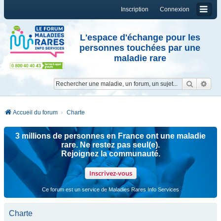
Inscription
Connexion
L'espace d'échange pour les
personnes touchées par une
maladie rare
Reche
Re
Accueil du forum
Charte
3 millions de personnes en France ont une maladie
rare. Ne restez pas seul(e).
Rejoignez la communauté.
Inscrivez-vous
Ce forum est un service de Maladies Rares Info Services
Charte