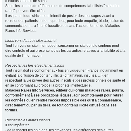
d’établissements de soins.
Seuls les centres de référence ou de compétences, labellisés "maladies
rares", peuvent être cités.
Il est par ailleurs strictement interdit de poster des messages visant à
recruter des patients ou leurs proches, pour toute enquête, étude, action de
communication… à finalité lucrative ou sans l’accord formel de Maladies
Rares Info Services.
Liens vers d’autres sites internet
Tout lien vers un site internet doit concerner un site dont le contenu peut
être contrôlé et qui présente toutes les garanties relatives à la fiabilité et à la
qualité de l’information.
Respecter les lois et réglementations
Tout inscrit doit se conformer aux lois en vigueur en France, notamment en
évitant la diffusion de contenu illicite (diffamation, insultes, …), en
respectant la vie privée des autres inscrits et des professionnels de santé et
en se conformant au droit de la propriété intellectuelle.
Maladies Rares Info Services, éditeur du Forum maladies rares, pourra,
conformément à ses obligations légales, agir promptement pour retirer
les données ou en rendre l’accès impossible dès qu’il a connaissance,
directement ou par un tiers, de tout contenu illicite diffusé dans ses
forums.
Respecter les autres inscrits
Il est impératif :
- de respecter les opinions, les croyances, les différences des autres