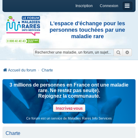
Inscription
Connexion
L'espace d'échange pour les
personnes touchées par une
maladie rare
Reche
Re
Accueil du forum
Charte
3 millions de personnes en France ont une maladie
rare. Ne restez pas seul(e).
Rejoignez la communauté.
Inscrivez-vous
Ce forum est un service de Maladies Rares Info Services
Charte