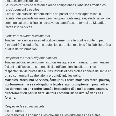
d’établissements de soins.
Seuls les centres de référence ou de compétences, labellisés "maladies
rares", peuvent être cités.
Il est par ailleurs strictement interdit de poster des messages visant à
recruter des patients ou leurs proches, pour toute enquête, étude, action de
communication… à finalité lucrative ou sans l’accord formel de Maladies
Rares Info Services.
Liens vers d’autres sites internet
Tout lien vers un site internet doit concerner un site dont le contenu peut
être contrôlé et qui présente toutes les garanties relatives à la fiabilité et à la
qualité de l’information.
Respecter les lois et réglementations
Tout inscrit doit se conformer aux lois en vigueur en France, notamment en
évitant la diffusion de contenu illicite (diffamation, insultes, …), en
respectant la vie privée des autres inscrits et des professionnels de santé et
en se conformant au droit de la propriété intellectuelle.
Maladies Rares Info Services, éditeur du Forum maladies rares, pourra,
conformément à ses obligations légales, agir promptement pour retirer
les données ou en rendre l’accès impossible dès qu’il a connaissance,
directement ou par un tiers, de tout contenu illicite diffusé dans ses
forums.
Respecter les autres inscrits
Il est impératif :
- de respecter les opinions, les croyances, les différences des autres