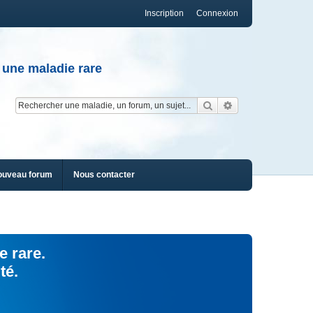
Inscription
Connexion
 une maladie rare
Rechercher
Recherche av
ouveau forum
Nous contacter
e rare.
té.