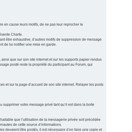
e en cause leurs motifs, de ne pas leur reprocher le
résente Charte.
vant être exhaustive, d’autres motifs de suppression de message
t de lui notifier une mise en garde.
ainsi que sur son site internet et sur les supports papier rendus
age posté reste la propriété du participant au Forum, qui
s et sur la page d’accueil de son site internet. Relayer les posts
u supprimer votre message privé tant qu’il est dans la boite
aitable que l’utilisation de la messagerie privée soit précédée
ernautes de cette source d’informations.
es devaient être postés, il est nécessaire d’en faire une copie et