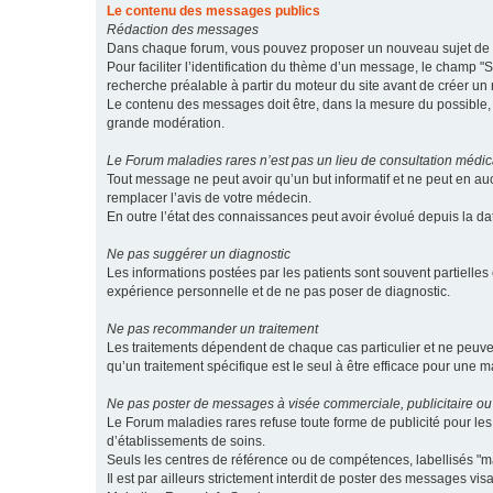
Le contenu des messages publics
Rédaction des messages
Dans chaque forum, vous pouvez proposer un nouveau sujet de di
Pour faciliter l’identification du thème d’un message, le champ "Su
recherche préalable à partir du moteur du site avant de créer un
Le contenu des messages doit être, dans la mesure du possible, br
grande modération.
Le Forum maladies rares n’est pas un lieu de consultation médic
Tout message ne peut avoir qu’un but informatif et ne peut en au
remplacer l’avis de votre médecin.
En outre l’état des connaissances peut avoir évolué depuis la d
Ne pas suggérer un diagnostic
Les informations postées par les patients sont souvent partielles 
expérience personnelle et de ne pas poser de diagnostic.
Ne pas recommander un traitement
Les traitements dépendent de chaque cas particulier et ne peuve
qu’un traitement spécifique est le seul à être efficace pour une m
Ne pas poster de messages à visée commerciale, publicitaire ou
Le Forum maladies rares refuse toute forme de publicité pour 
d’établissements de soins.
Seuls les centres de référence ou de compétences, labellisés "ma
Il est par ailleurs strictement interdit de poster des messages vi