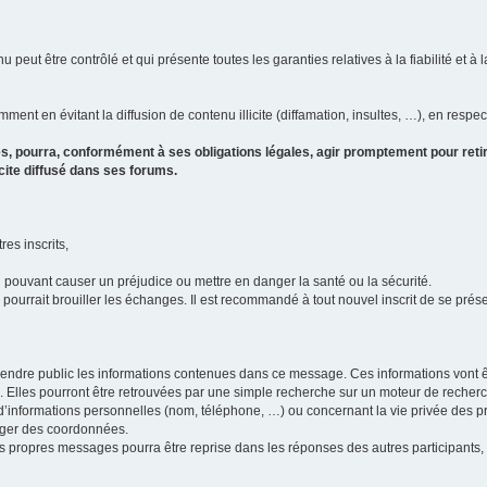
u peut être contrôlé et qui présente toutes les garanties relatives à la fiabilité et à l
ment en évitant la diffusion de contenu illicite (diffamation, insultes, …), en respec
s, pourra, conformément à ses obligations légales, agir promptement pour retir
icite diffusé dans ses forums.
res inscrits,
u pouvant causer un préjudice ou mettre en danger la santé ou la sécurité.
i pourrait brouiller les échanges. Il est recommandé à tout nouvel inscrit de se pr
’il rendre public les informations contenues dans ce message. Ces informations von
ons. Elles pourront être retrouvées par une simple recherche sur un moteur de recher
ic d’informations personnelles (nom, téléphone, …) ou concernant la vie privée des 
anger des coordonnées.
 ses propres messages pourra être reprise dans les réponses des autres participants,