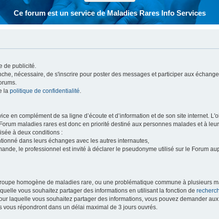
Ce forum est un service de Maladies Rares Info Services
 de publicité.
vanche, nécessaire, de s'inscrire pour poster des messages et participer aux échange
forums.
e la
politique de confidentialité
.
e en complément de sa ligne d’écoute et d’information et de son site internet. L'obj
 Forum maladies rares est donc en priorité destiné aux personnes malades et à leu
isée à deux conditions :
entionné dans leurs échanges avec les autres internautes,
mande, le professionnel est invité à déclarer le pseudonyme utilisé sur le Forum au
 groupe homogène de maladies rare, ou une problématique commune à plusieurs ma
aquelle vous souhaitez partager des informations en utilisant la fonction de
recherc
 pour laquelle vous souhaitez partager des informations, vous pouvez demander au
s vous répondront dans un délai maximal de 3 jours ouvrés.