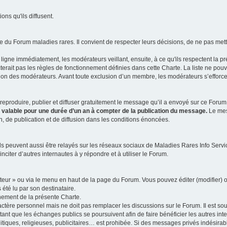
ns qu'ils diffusent.
 du Forum maladies rares. Il convient de respecter leurs décisions, de ne pas mettr
ligne immédiatement, les modérateurs veillant, ensuite, à ce qu'ils respectent la p
rait pas les règles de fonctionnement définies dans cette Charte. La liste ne pou
tion des modérateurs. Avant toute exclusion d’un membre, les modérateurs s’efforcen
eproduire, publier et diffuser gratuitement le message qu’il a envoyé sur ce Forum, 
t valable pour une durée d’un an à compter de la publication du message.
Le mess
n, de publication et de diffusion dans les conditions énoncées.
 peuvent aussi être relayés sur les réseaux sociaux de Maladies Rares Info Service
inciter d’autres internautes à y répondre et à utiliser le Forum.
ateur » ou via le menu en haut de la page du Forum. Vous pouvez éditer (modifier) o
 été lu par son destinataire.
nement de la présente Charte.
ère personnel mais ne doit pas remplacer les discussions sur le Forum. Il est souh
ant que les échanges publics se poursuivent afin de faire bénéficier les autres int
itiques, religieuses, publicitaires… est prohibée. Si des messages privés indésirabl