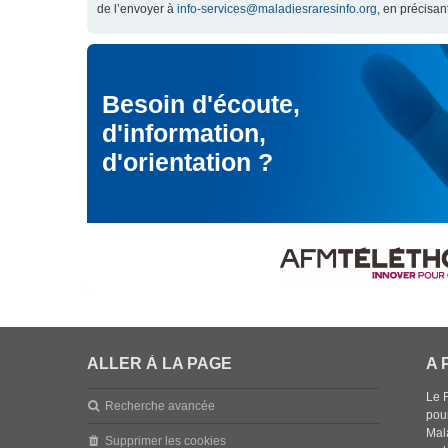
de l’envoyer à
info-services@maladiesraresinfo.org
, en précisan
Besoin d'écoute,
d'information,
d'orientation ?
ALLER À LA PAGE
A 
Le 
Recherche avancée
pou
Mala
Supprimer les cookies