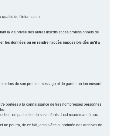
a qualité de l’information.
tant la vie privée des autres inscrits et des professionnels de
er les données ou en rendre l’accès impossible dès qu’il a
ésenter lors de son premier message et de garder un ton mesuré
t être portées à la connaissance de très nombreuses personnes,
che.
proches, en particulier de ses enfants. Il est recommandé aux
 et ne pourra, de ce fait, jamais être supprimée des archives de