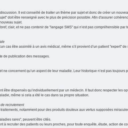
scussion. Il est conseillé de traiter un thème par sujet et donc de créer un nouv
jet" doit être renseigné avec le plus de précision possible. Afin d'assurer cohérence 
 nouveau sujet.
ef, clair, et ne pas contenir de "langage SMS" qui n’est pas compréhensible par tous
ale
cun cas être assimilé à un avis médical, même s’il provient d’un patient "expert" d
ate de publication des messages.
et ne concernent qu’un aspect de leur maladie. Leur historique n’est pas toujours pr
nt être dispensés qu’individuellement par un médecin. Il faut donc respecter les o
aladie, même si cela a été le cas dans sa propre situation.
 de recrutement
les traitements, notamment pour des produits douteux aux vertus supposées mira
ladies rares", peuvent être cités.
sant à recruter des patients ou leurs proches, pour toute enquête, étude, action de 