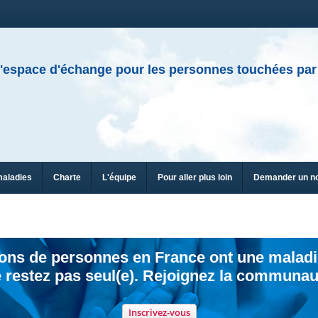
'espace d'échange pour les personnes touchées par
maladies
Charte
L'équipe
Pour aller plus loin
Demander un n
ions de personnes en France ont une maladi
 restez pas seul(e). Rejoignez la communau
Inscrivez-vous