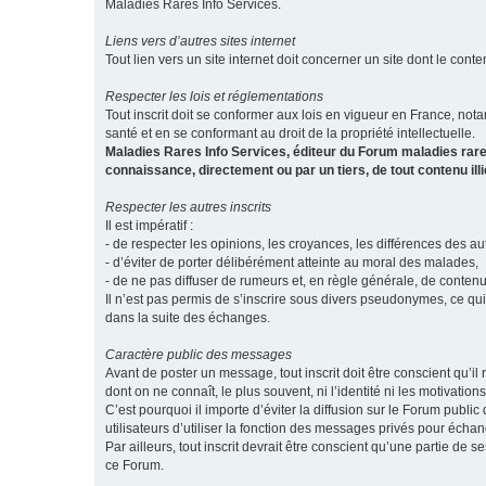
Maladies Rares Info Services.
Liens vers d’autres sites internet
Tout lien vers un site internet doit concerner un site dont le conten
Respecter les lois et réglementations
Tout inscrit doit se conformer aux lois en vigueur en France, notam
santé et en se conformant au droit de la propriété intellectuelle.
Maladies Rares Info Services, éditeur du Forum maladies rare
connaissance, directement ou par un tiers, de tout contenu ill
Respecter les autres inscrits
Il est impératif :
- de respecter les opinions, les croyances, les différences des aut
- d’éviter de porter délibérément atteinte au moral des malades,
- de ne pas diffuser de rumeurs et, en règle générale, de conten
Il n’est pas permis de s’inscrire sous divers pseudonymes, ce qu
dans la suite des échanges.
Caractère public des messages
Avant de poster un message, tout inscrit doit être conscient qu
dont on ne connaît, le plus souvent, ni l’identité ni les motivati
C’est pourquoi il importe d’éviter la diffusion sur le Forum publ
utilisateurs d’utiliser la fonction des messages privés pour éch
Par ailleurs, tout inscrit devrait être conscient qu’une partie de
ce Forum.