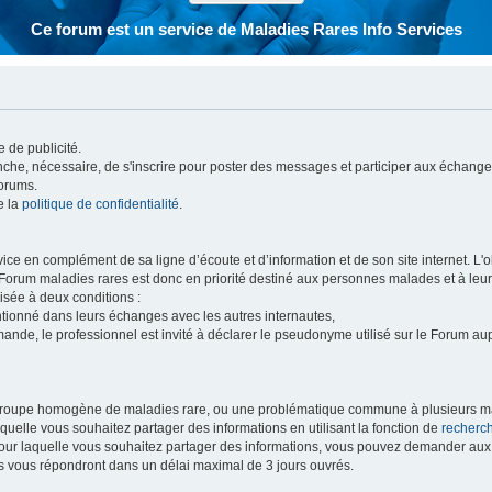
Ce forum est un service de Maladies Rares Info Services
 de publicité.
vanche, nécessaire, de s'inscrire pour poster des messages et participer aux échange
forums.
e la
politique de confidentialité
.
e en complément de sa ligne d’écoute et d’information et de son site internet. L'obj
 Forum maladies rares est donc en priorité destiné aux personnes malades et à leu
isée à deux conditions :
entionné dans leurs échanges avec les autres internautes,
mande, le professionnel est invité à déclarer le pseudonyme utilisé sur le Forum au
 groupe homogène de maladies rare, ou une problématique commune à plusieurs ma
aquelle vous souhaitez partager des informations en utilisant la fonction de
recherc
 pour laquelle vous souhaitez partager des informations, vous pouvez demander au
s vous répondront dans un délai maximal de 3 jours ouvrés.