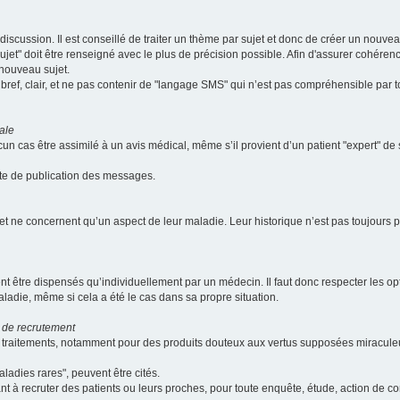
scussion. Il est conseillé de traiter un thème par sujet et donc de créer un nouv
jet" doit être renseigné avec le plus de précision possible. Afin d'assurer cohérence 
 nouveau sujet.
ef, clair, et ne pas contenir de "langage SMS" qui n’est pas compréhensible par tous
ale
cun cas être assimilé à un avis médical, même s’il provient d’un patient "expert" d
ate de publication des messages.
et ne concernent qu’un aspect de leur maladie. Leur historique n’est pas toujours pr
nt être dispensés qu’individuellement par un médecin. Il faut donc respecter les o
aladie, même si cela a été le cas dans sa propre situation.
 de recrutement
les traitements, notamment pour des produits douteux aux vertus supposées mira
ladies rares", peuvent être cités.
sant à recruter des patients ou leurs proches, pour toute enquête, étude, action de 