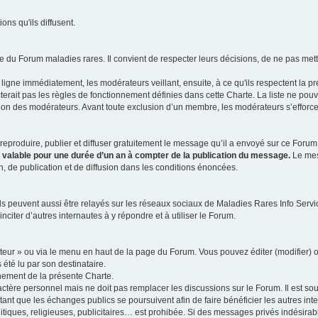
ns qu'ils diffusent.
 du Forum maladies rares. Il convient de respecter leurs décisions, de ne pas mettr
ligne immédiatement, les modérateurs veillant, ensuite, à ce qu'ils respectent la p
rait pas les règles de fonctionnement définies dans cette Charte. La liste ne pou
tion des modérateurs. Avant toute exclusion d’un membre, les modérateurs s’efforcen
eproduire, publier et diffuser gratuitement le message qu’il a envoyé sur ce Forum, 
t valable pour une durée d’un an à compter de la publication du message.
Le mess
n, de publication et de diffusion dans les conditions énoncées.
 peuvent aussi être relayés sur les réseaux sociaux de Maladies Rares Info Service
inciter d’autres internautes à y répondre et à utiliser le Forum.
ateur » ou via le menu en haut de la page du Forum. Vous pouvez éditer (modifier) o
 été lu par son destinataire.
nement de la présente Charte.
ère personnel mais ne doit pas remplacer les discussions sur le Forum. Il est souh
ant que les échanges publics se poursuivent afin de faire bénéficier les autres int
itiques, religieuses, publicitaires… est prohibée. Si des messages privés indésirabl