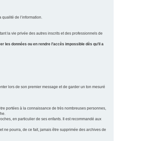
a qualité de l’information.
tant la vie privée des autres inscrits et des professionnels de
er les données ou en rendre l’accès impossible dès qu’il a
ésenter lors de son premier message et de garder un ton mesuré
t être portées à la connaissance de très nombreuses personnes,
che.
proches, en particulier de ses enfants. Il est recommandé aux
 et ne pourra, de ce fait, jamais être supprimée des archives de