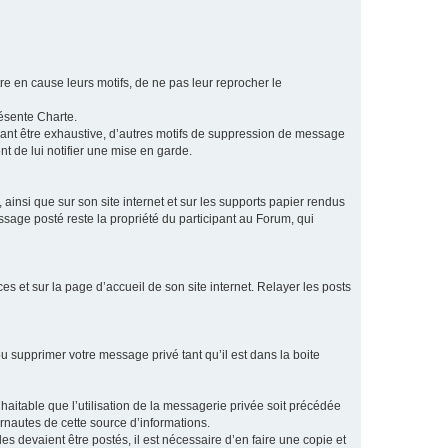
e en cause leurs motifs, de ne pas leur reprocher le
résente Charte.
vant être exhaustive, d’autres motifs de suppression de message
t de lui notifier une mise en garde.
ainsi que sur son site internet et sur les supports papier rendus
age posté reste la propriété du participant au Forum, qui
s et sur la page d’accueil de son site internet. Relayer les posts
u supprimer votre message privé tant qu’il est dans la boite
aitable que l’utilisation de la messagerie privée soit précédée
ernautes de cette source d’informations.
es devaient être postés, il est nécessaire d’en faire une copie et