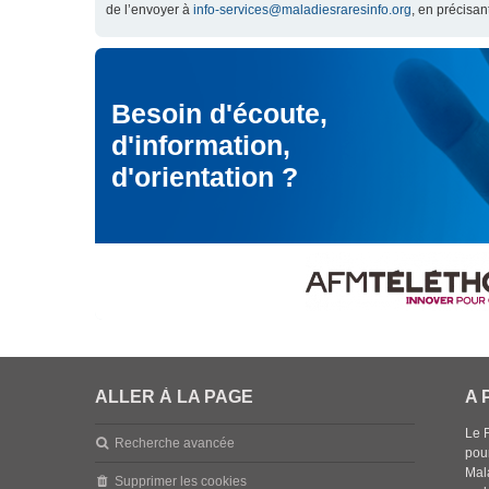
de l’envoyer à
info-services@maladiesraresinfo.org
, en précisan
Besoin d'écoute,
d'information,
d'orientation ?
ALLER À LA PAGE
A 
Le 
Recherche avancée
pou
Mala
Supprimer les cookies