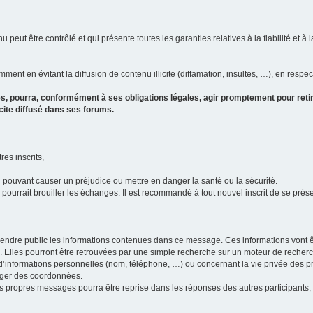
u peut être contrôlé et qui présente toutes les garanties relatives à la fiabilité et à l
ment en évitant la diffusion de contenu illicite (diffamation, insultes, …), en respec
s, pourra, conformément à ses obligations légales, agir promptement pour retir
icite diffusé dans ses forums.
res inscrits,
u pouvant causer un préjudice ou mettre en danger la santé ou la sécurité.
i pourrait brouiller les échanges. Il est recommandé à tout nouvel inscrit de se pr
’il rendre public les informations contenues dans ce message. Ces informations von
ons. Elles pourront être retrouvées par une simple recherche sur un moteur de recher
ic d’informations personnelles (nom, téléphone, …) ou concernant la vie privée des 
anger des coordonnées.
 ses propres messages pourra être reprise dans les réponses des autres participants,