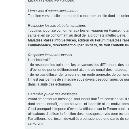
Maladies Rares Info Services.
Liens vers d’autres sites internet
Tout lien vers un site internet doit concerner un site dont le conten
Respecter les lois et réglementations
Tout inscrit doit se conformer aux lois en vigueur en France, notam
santé et en se conformant au droit de la propriété intellectuelle.
Maladies Rares Info Services, éditeur du Forum maladies rare
connaissance, directement ou par un tiers, de tout contenu ill
Respecter les autres inscrits
Il est impératif :
- de respecter les opinions, les croyances, les différences des aut
- d’éviter de porter délibérément atteinte au moral des malades,
- de ne pas diffuser de rumeurs et, en règle générale, de conten
Il n’est pas permis de s’inscrire sous divers pseudonymes, ce qu
dans la suite des échanges.
Caractère public des messages
Avant de poster un message, tout inscrit doit être conscient qu
dont on ne connaît, le plus souvent, ni l’identité ni les motivati
C’est pourquoi il importe d’éviter la diffusion sur le Forum publ
utilisateurs d’utiliser la fonction des messages privés pour éch
Par ailleurs, tout inscrit devrait être conscient qu’une partie de
ce Forum.