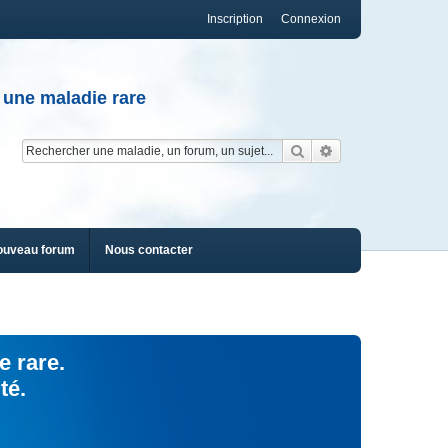
Inscription
Connexion
 une maladie rare
Rechercher
Recherche av
ouveau forum
Nous contacter
e rare.
té.