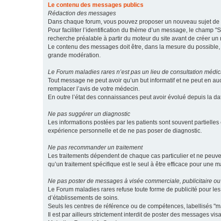
Le contenu des messages publics
Rédaction des messages
Dans chaque forum, vous pouvez proposer un nouveau sujet de di
Pour faciliter l’identification du thème d’un message, le champ "Su
recherche préalable à partir du moteur du site avant de créer un
Le contenu des messages doit être, dans la mesure du possible, br
grande modération.
Le Forum maladies rares n’est pas un lieu de consultation médic
Tout message ne peut avoir qu’un but informatif et ne peut en au
remplacer l’avis de votre médecin.
En outre l’état des connaissances peut avoir évolué depuis la d
Ne pas suggérer un diagnostic
Les informations postées par les patients sont souvent partielles 
expérience personnelle et de ne pas poser de diagnostic.
Ne pas recommander un traitement
Les traitements dépendent de chaque cas particulier et ne peuve
qu’un traitement spécifique est le seul à être efficace pour une m
Ne pas poster de messages à visée commerciale, publicitaire ou
Le Forum maladies rares refuse toute forme de publicité pour 
d’établissements de soins.
Seuls les centres de référence ou de compétences, labellisés "ma
Il est par ailleurs strictement interdit de poster des messages vi