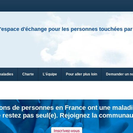
'espace d'échange pour les personnes touchées par
maladies
Charte
L'équipe
Pour aller plus loin
Demander un n
ions de personnes en France ont une maladi
 restez pas seul(e). Rejoignez la communau
Inscrivez-vous