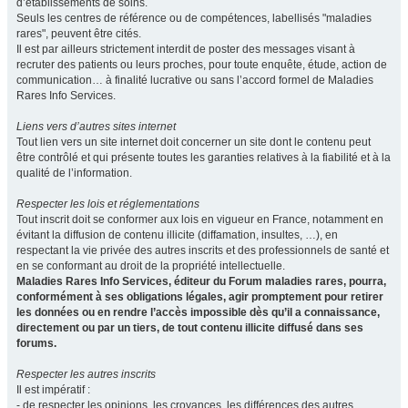
d’établissements de soins.
Seuls les centres de référence ou de compétences, labellisés "maladies
rares", peuvent être cités.
Il est par ailleurs strictement interdit de poster des messages visant à
recruter des patients ou leurs proches, pour toute enquête, étude, action de
communication… à finalité lucrative ou sans l’accord formel de Maladies
Rares Info Services.
Liens vers d’autres sites internet
Tout lien vers un site internet doit concerner un site dont le contenu peut
être contrôlé et qui présente toutes les garanties relatives à la fiabilité et à la
qualité de l’information.
Respecter les lois et réglementations
Tout inscrit doit se conformer aux lois en vigueur en France, notamment en
évitant la diffusion de contenu illicite (diffamation, insultes, …), en
respectant la vie privée des autres inscrits et des professionnels de santé et
en se conformant au droit de la propriété intellectuelle.
Maladies Rares Info Services, éditeur du Forum maladies rares, pourra,
conformément à ses obligations légales, agir promptement pour retirer
les données ou en rendre l’accès impossible dès qu’il a connaissance,
directement ou par un tiers, de tout contenu illicite diffusé dans ses
forums.
Respecter les autres inscrits
Il est impératif :
- de respecter les opinions, les croyances, les différences des autres