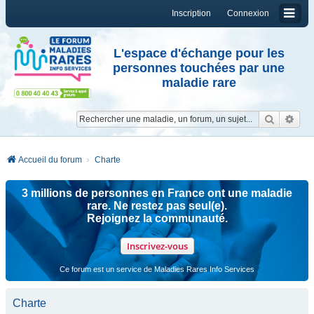
Inscription
Connexion
L'espace d'échange pour les
personnes touchées par une
maladie rare
Reche
Re
Accueil du forum
Charte
3 millions de personnes en France ont une maladie
rare. Ne restez pas seul(e).
Rejoignez la communauté.
Inscrivez-vous
Ce forum est un service de Maladies Rares Info Services
Charte