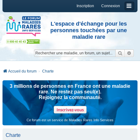
Inscription
Connexion
L'espace d'échange pour les
personnes touchées par une
maladie rare
Reche
Re
Accueil du forum
Charte
3 millions de personnes en France ont une maladie
rare. Ne restez pas seul(e).
Rejoignez la communauté.
Inscrivez-vous
Ce forum est un service de Maladies Rares Info Services
Charte