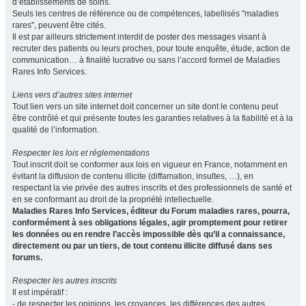
d’établissements de soins.
Seuls les centres de référence ou de compétences, labellisés "maladies
rares", peuvent être cités.
Il est par ailleurs strictement interdit de poster des messages visant à
recruter des patients ou leurs proches, pour toute enquête, étude, action de
communication… à finalité lucrative ou sans l’accord formel de Maladies
Rares Info Services.
Liens vers d’autres sites internet
Tout lien vers un site internet doit concerner un site dont le contenu peut
être contrôlé et qui présente toutes les garanties relatives à la fiabilité et à la
qualité de l’information.
Respecter les lois et réglementations
Tout inscrit doit se conformer aux lois en vigueur en France, notamment en
évitant la diffusion de contenu illicite (diffamation, insultes, …), en
respectant la vie privée des autres inscrits et des professionnels de santé et
en se conformant au droit de la propriété intellectuelle.
Maladies Rares Info Services, éditeur du Forum maladies rares, pourra,
conformément à ses obligations légales, agir promptement pour retirer
les données ou en rendre l’accès impossible dès qu’il a connaissance,
directement ou par un tiers, de tout contenu illicite diffusé dans ses
forums.
Respecter les autres inscrits
Il est impératif :
- de respecter les opinions, les croyances, les différences des autres