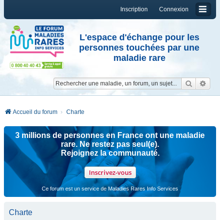
Inscription
Connexion
L'espace d'échange pour les
personnes touchées par une
maladie rare
Reche
Re
Accueil du forum
Charte
3 millions de personnes en France ont une maladie
rare. Ne restez pas seul(e).
Rejoignez la communauté.
Inscrivez-vous
Ce forum est un service de Maladies Rares Info Services
Charte