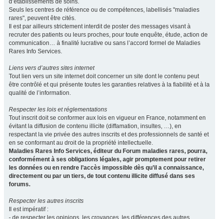
d’établissements de soins.
Seuls les centres de référence ou de compétences, labellisés "maladies
rares", peuvent être cités.
Il est par ailleurs strictement interdit de poster des messages visant à
recruter des patients ou leurs proches, pour toute enquête, étude, action de
communication… à finalité lucrative ou sans l’accord formel de Maladies
Rares Info Services.
Liens vers d’autres sites internet
Tout lien vers un site internet doit concerner un site dont le contenu peut
être contrôlé et qui présente toutes les garanties relatives à la fiabilité et à la
qualité de l’information.
Respecter les lois et réglementations
Tout inscrit doit se conformer aux lois en vigueur en France, notamment en
évitant la diffusion de contenu illicite (diffamation, insultes, …), en
respectant la vie privée des autres inscrits et des professionnels de santé et
en se conformant au droit de la propriété intellectuelle.
Maladies Rares Info Services, éditeur du Forum maladies rares, pourra,
conformément à ses obligations légales, agir promptement pour retirer
les données ou en rendre l’accès impossible dès qu’il a connaissance,
directement ou par un tiers, de tout contenu illicite diffusé dans ses
forums.
Respecter les autres inscrits
Il est impératif :
- de respecter les opinions, les croyances, les différences des autres