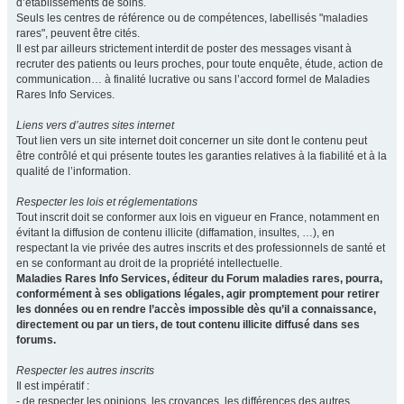
d’établissements de soins.
Seuls les centres de référence ou de compétences, labellisés "maladies
rares", peuvent être cités.
Il est par ailleurs strictement interdit de poster des messages visant à
recruter des patients ou leurs proches, pour toute enquête, étude, action de
communication… à finalité lucrative ou sans l’accord formel de Maladies
Rares Info Services.
Liens vers d’autres sites internet
Tout lien vers un site internet doit concerner un site dont le contenu peut
être contrôlé et qui présente toutes les garanties relatives à la fiabilité et à la
qualité de l’information.
Respecter les lois et réglementations
Tout inscrit doit se conformer aux lois en vigueur en France, notamment en
évitant la diffusion de contenu illicite (diffamation, insultes, …), en
respectant la vie privée des autres inscrits et des professionnels de santé et
en se conformant au droit de la propriété intellectuelle.
Maladies Rares Info Services, éditeur du Forum maladies rares, pourra,
conformément à ses obligations légales, agir promptement pour retirer
les données ou en rendre l’accès impossible dès qu’il a connaissance,
directement ou par un tiers, de tout contenu illicite diffusé dans ses
forums.
Respecter les autres inscrits
Il est impératif :
- de respecter les opinions, les croyances, les différences des autres