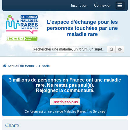
Inscription
Connexion
L'espace d'échange pour les
personnes touchées par une
maladie rare
Reche
Re
Accueil du forum
Charte
3 millions de personnes en France ont une maladie
rare. Ne restez pas seul(e).
Rejoignez la communauté.
Inscrivez-vous
Ce forum est un service de Maladies Rares Info Services
Charte