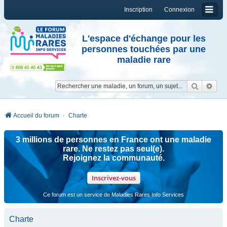
Inscription
Connexion
L'espace d'échange pour les
personnes touchées par une
maladie rare
Reche
Re
Accueil du forum
Charte
3 millions de personnes en France ont une maladie
rare. Ne restez pas seul(e).
Rejoignez la communauté.
Inscrivez-vous
Ce forum est un service de Maladies Rares Info Services
Charte