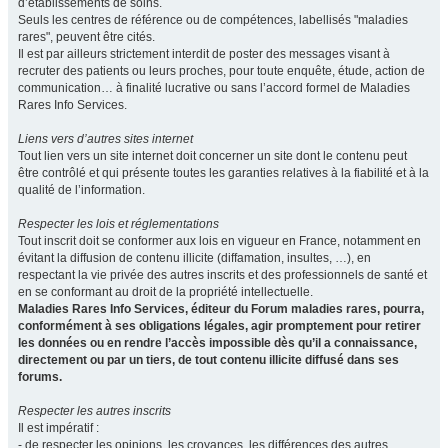
d’établissements de soins.
Seuls les centres de référence ou de compétences, labellisés "maladies
rares", peuvent être cités.
Il est par ailleurs strictement interdit de poster des messages visant à
recruter des patients ou leurs proches, pour toute enquête, étude, action de
communication… à finalité lucrative ou sans l’accord formel de Maladies
Rares Info Services.
Liens vers d’autres sites internet
Tout lien vers un site internet doit concerner un site dont le contenu peut
être contrôlé et qui présente toutes les garanties relatives à la fiabilité et à la
qualité de l’information.
Respecter les lois et réglementations
Tout inscrit doit se conformer aux lois en vigueur en France, notamment en
évitant la diffusion de contenu illicite (diffamation, insultes, …), en
respectant la vie privée des autres inscrits et des professionnels de santé et
en se conformant au droit de la propriété intellectuelle.
Maladies Rares Info Services, éditeur du Forum maladies rares, pourra,
conformément à ses obligations légales, agir promptement pour retirer
les données ou en rendre l’accès impossible dès qu’il a connaissance,
directement ou par un tiers, de tout contenu illicite diffusé dans ses
forums.
Respecter les autres inscrits
Il est impératif :
- de respecter les opinions, les croyances, les différences des autres