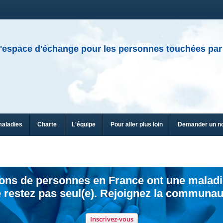
'espace d'échange pour les personnes touchées par
maladies
Charte
L'équipe
Pour aller plus loin
Demander un n
ions de personnes en France ont une maladi
 restez pas seul(e). Rejoignez la communau
Inscrivez-vous