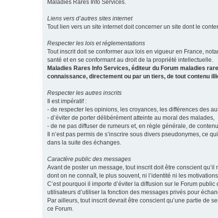
Maladies Rares Info Services.
Liens vers d’autres sites internet
Tout lien vers un site internet doit concerner un site dont le conten
Respecter les lois et réglementations
Tout inscrit doit se conformer aux lois en vigueur en France, notam
santé et en se conformant au droit de la propriété intellectuelle.
Maladies Rares Info Services, éditeur du Forum maladies rare
connaissance, directement ou par un tiers, de tout contenu ill
Respecter les autres inscrits
Il est impératif :
- de respecter les opinions, les croyances, les différences des aut
- d’éviter de porter délibérément atteinte au moral des malades,
- de ne pas diffuser de rumeurs et, en règle générale, de conten
Il n’est pas permis de s’inscrire sous divers pseudonymes, ce qu
dans la suite des échanges.
Caractère public des messages
Avant de poster un message, tout inscrit doit être conscient qu
dont on ne connaît, le plus souvent, ni l’identité ni les motivati
C’est pourquoi il importe d’éviter la diffusion sur le Forum publ
utilisateurs d’utiliser la fonction des messages privés pour éch
Par ailleurs, tout inscrit devrait être conscient qu’une partie de
ce Forum.