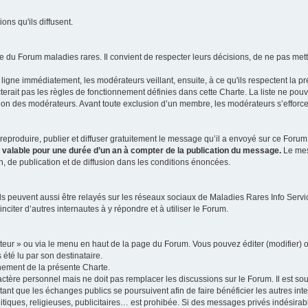
ns qu'ils diffusent.
 du Forum maladies rares. Il convient de respecter leurs décisions, de ne pas mettr
ligne immédiatement, les modérateurs veillant, ensuite, à ce qu'ils respectent la p
rait pas les règles de fonctionnement définies dans cette Charte. La liste ne pou
tion des modérateurs. Avant toute exclusion d’un membre, les modérateurs s’efforcen
eproduire, publier et diffuser gratuitement le message qu’il a envoyé sur ce Forum, 
t valable pour une durée d’un an à compter de la publication du message.
Le mess
n, de publication et de diffusion dans les conditions énoncées.
 peuvent aussi être relayés sur les réseaux sociaux de Maladies Rares Info Service
inciter d’autres internautes à y répondre et à utiliser le Forum.
ateur » ou via le menu en haut de la page du Forum. Vous pouvez éditer (modifier) o
 été lu par son destinataire.
nement de la présente Charte.
ère personnel mais ne doit pas remplacer les discussions sur le Forum. Il est souh
ant que les échanges publics se poursuivent afin de faire bénéficier les autres int
itiques, religieuses, publicitaires… est prohibée. Si des messages privés indésirabl