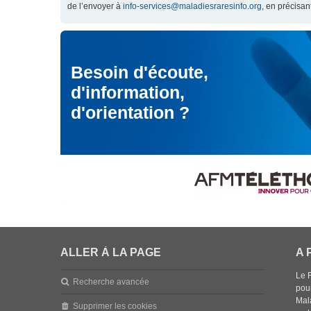
de l’envoyer à
info-services@maladiesraresinfo.org
, en précisan
Besoin d'écoute,
d'information,
d'orientation ?
ALLER À LA PAGE
A 
Le 
Recherche avancée
pou
Mala
Supprimer les cookies