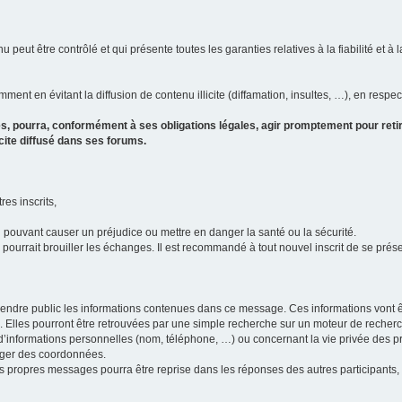
u peut être contrôlé et qui présente toutes les garanties relatives à la fiabilité et à l
ment en évitant la diffusion de contenu illicite (diffamation, insultes, …), en respec
s, pourra, conformément à ses obligations légales, agir promptement pour retir
icite diffusé dans ses forums.
res inscrits,
u pouvant causer un préjudice ou mettre en danger la santé ou la sécurité.
i pourrait brouiller les échanges. Il est recommandé à tout nouvel inscrit de se pr
’il rendre public les informations contenues dans ce message. Ces informations von
ons. Elles pourront être retrouvées par une simple recherche sur un moteur de recher
ic d’informations personnelles (nom, téléphone, …) ou concernant la vie privée des 
anger des coordonnées.
 ses propres messages pourra être reprise dans les réponses des autres participants,