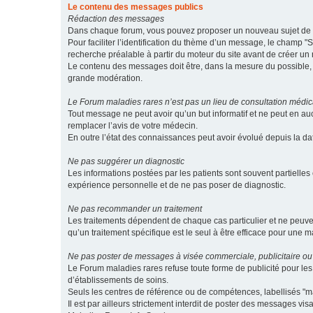
Le contenu des messages publics
Rédaction des messages
Dans chaque forum, vous pouvez proposer un nouveau sujet de di
Pour faciliter l’identification du thème d’un message, le champ "Su
recherche préalable à partir du moteur du site avant de créer un
Le contenu des messages doit être, dans la mesure du possible, br
grande modération.
Le Forum maladies rares n’est pas un lieu de consultation médic
Tout message ne peut avoir qu’un but informatif et ne peut en au
remplacer l’avis de votre médecin.
En outre l’état des connaissances peut avoir évolué depuis la d
Ne pas suggérer un diagnostic
Les informations postées par les patients sont souvent partielles 
expérience personnelle et de ne pas poser de diagnostic.
Ne pas recommander un traitement
Les traitements dépendent de chaque cas particulier et ne peuve
qu’un traitement spécifique est le seul à être efficace pour une m
Ne pas poster de messages à visée commerciale, publicitaire ou
Le Forum maladies rares refuse toute forme de publicité pour 
d’établissements de soins.
Seuls les centres de référence ou de compétences, labellisés "ma
Il est par ailleurs strictement interdit de poster des messages vi