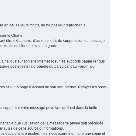
e en cause leurs motifs, de ne pas leur reprocher le
résente Charte.
vant être exhaustive, d’autres motifs de suppression de message
t de lui notifier une mise en garde.
ainsi que sur son site internet et sur les supports papier rendus
age posté reste la propriété du participant au Forum, qui
s et sur la page d’accueil de son site internet. Relayer les posts
u supprimer votre message privé tant qu’il est dans la boite
aitable que l’utilisation de la messagerie privée soit précédée
ernautes de cette source d’informations.
es devaient être postés, il est nécessaire d’en faire une copie et