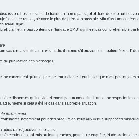
scussion. Il est conseillé de traiter un thème par sujet et donc de créer un nouv
jet" doit être renseigné avec le plus de précision possible. Afin d'assurer cohérence 
 nouveau sujet.
ef, clair, et ne pas contenir de "langage SMS" qui n’est pas compréhensible par tous
ale
cun cas être assimilé à un avis médical, même s’il provient d’un patient "expert" d
ate de publication des messages.
et ne concernent qu’un aspect de leur maladie. Leur historique n’est pas toujours pr
nt être dispensés qu’individuellement par un médecin. Il faut donc respecter les o
aladie, même si cela a été le cas dans sa propre situation.
 de recrutement
les traitements, notamment pour des produits douteux aux vertus supposées mira
ladies rares", peuvent être cités.
sant à recruter des patients ou leurs proches, pour toute enquête, étude, action de 