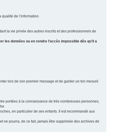
a qualité de l’information.
tant la vie privée des autres inscrits et des professionnels de
er les données ou en rendre l’accès impossible dès qu’il a
ésenter lors de son premier message et de garder un ton mesuré
t être portées à la connaissance de très nombreuses personnes,
che.
proches, en particulier de ses enfants. Il est recommandé aux
 et ne pourra, de ce fait, jamais être supprimée des archives de