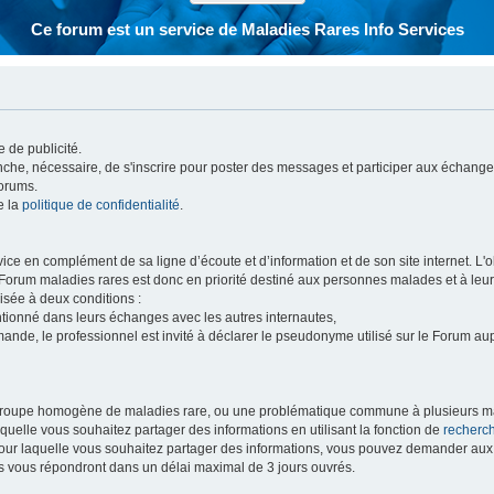
Ce forum est un service de Maladies Rares Info Services
 de publicité.
vanche, nécessaire, de s'inscrire pour poster des messages et participer aux échange
forums.
e la
politique de confidentialité
.
e en complément de sa ligne d’écoute et d’information et de son site internet. L'obj
 Forum maladies rares est donc en priorité destiné aux personnes malades et à leu
isée à deux conditions :
entionné dans leurs échanges avec les autres internautes,
mande, le professionnel est invité à déclarer le pseudonyme utilisé sur le Forum au
 groupe homogène de maladies rare, ou une problématique commune à plusieurs ma
aquelle vous souhaitez partager des informations en utilisant la fonction de
recherc
 pour laquelle vous souhaitez partager des informations, vous pouvez demander au
s vous répondront dans un délai maximal de 3 jours ouvrés.