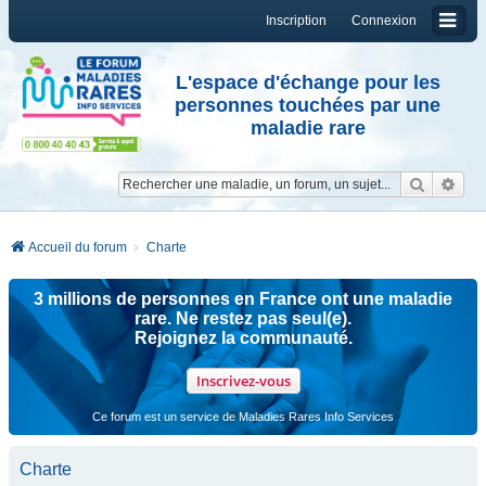
Inscription
Connexion
L'espace d'échange pour les
personnes touchées par une
maladie rare
Reche
Re
Accueil du forum
Charte
3 millions de personnes en France ont une maladie
rare. Ne restez pas seul(e).
Rejoignez la communauté.
Inscrivez-vous
Ce forum est un service de Maladies Rares Info Services
Charte