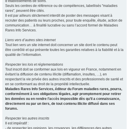
d’établissements de soins.
Seuls les centres de référence ou de compétences, labellisés "maladies
rares", peuvent être cités.
Il est par ailleurs strictement interdit de poster des messages visant à
recruter des patients ou leurs proches, pour toute enquête, étude, action de
communication… à finalité lucrative ou sans l’accord formel de Maladies
Rares Info Services.
Liens vers d’autres sites internet
Tout lien vers un site internet doit concerner un site dont le contenu peut
être contrôlé et qui présente toutes les garanties relatives à la fiabilité et à la
qualité de l’information.
Respecter les lois et réglementations
Tout inscrit doit se conformer aux lois en vigueur en France, notamment en
évitant la diffusion de contenu illicite (diffamation, insultes, …), en
respectant la vie privée des autres inscrits et des professionnels de santé et
en se conformant au droit de la propriété intellectuelle.
Maladies Rares Info Services, éditeur du Forum maladies rares, pourra,
conformément à ses obligations légales, agir promptement pour retirer
les données ou en rendre l’accès impossible dès qu’il a connaissance,
directement ou par un tiers, de tout contenu illicite diffusé dans ses
forums.
Respecter les autres inscrits
Il est impératif :
- de respecter les opinions, les croyances, les différences des autres